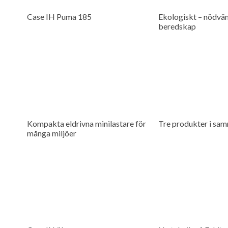
Case IH Puma 185
Ekologiskt – nödvän
beredskap
Kompakta eldrivna minilastare för
Tre produkter i sam
många miljöer