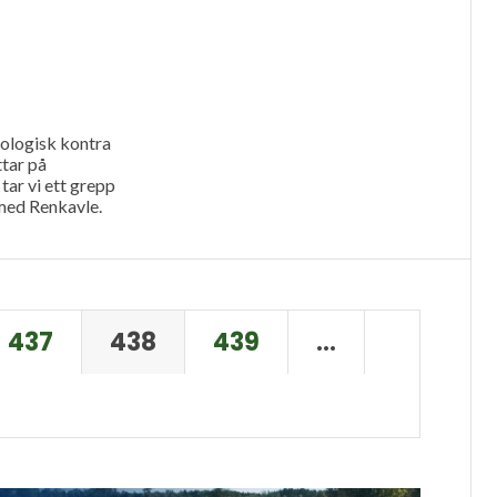
ologisk kontra
ttar på
tar vi ett grepp
med Renkavle.
437
438
439
…