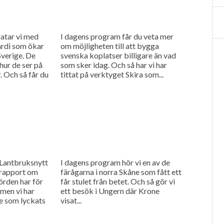
atar vi med
I dagens program får du veta mer
ardi som ökar
om möjligheten till att bygga
verige. De
svenska koplatser billigare än vad
hur de ser på
som sker idag. Och så har vi har
 Och så får du
tittat på verktyget Skira som...
 Lantbruksnytt
I dagens program hör vi en av de
n rapport om
färågarna i norra Skåne som fått ett
örden har för
får stulet från betet. Och så gör vi
, men vi har
ett besök i Ungern där Krone
re som lyckats
visat...
...