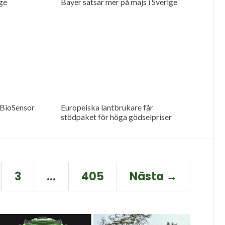
ge
Bayer satsar mer på majs i Sverige
 BioSensor
Europeiska lantbrukare får
stödpaket för höga gödselpriser
3
…
405
Nästa →