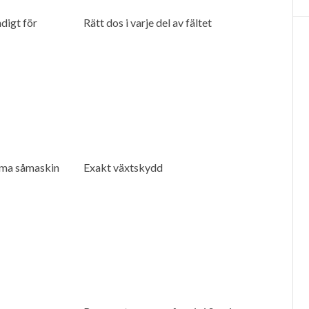
digt för
Rätt dos i varje del av fältet
ma såmaskin
Exakt växtskydd