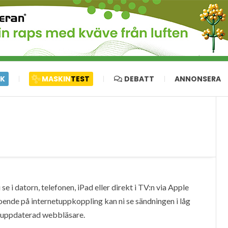
IK
MASKIN
TEST
DEBATT
ANNONSERA
e i datorn, telefonen, iPad eller direkt i TV:n via Apple
oende på internetuppkoppling kan ni se sändningen i låg
en uppdaterad webbläsare.