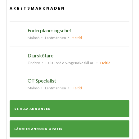
ARBETSMARKNADEN
Foderplaneringschef
Malmö
Lantmännen
Heltid
Djurskötare
Örebro
Falla Jord o Skog Närkeskil AB
Heltid
OT Specialist
Malmö
Lantmännen
Heltid
SE ALLA ANNONSER
LÄGG IN ANNONS GRATIS