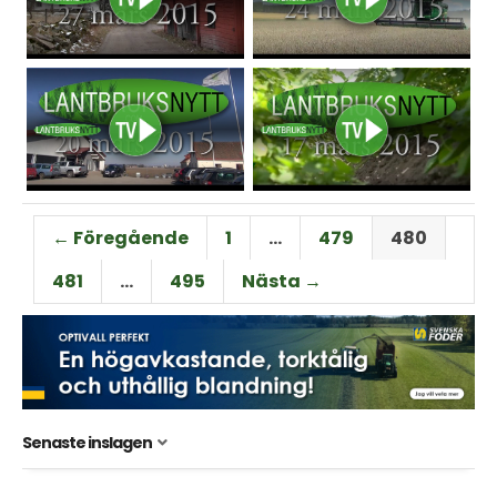
← Föregående
1
…
479
480
481
…
495
Nästa →
Senaste inslagen