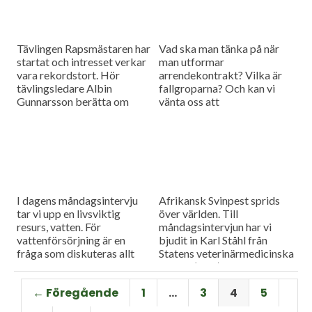
Tävlingen Rapsmästaren har
Vad ska man tänka på när
startat och intresset verkar
man utformar
vara rekordstort. Hör
arrendekontrakt? Vilka är
tävlingsledare Albin
fallgroparna? Och kan vi
Gunnarsson berätta om
vänta oss att
mästerskapet och om
arrendepriserna går upp
situationen för svensk
eller ner framöver? Dagens
rapsodling i stort.
måndagsgäst Caroline
Weibull-Göransson har
svaren.
I dagens måndagsintervju
Afrikansk Svinpest sprids
tar vi upp en livsviktig
över världen. Till
resurs, vatten. För
måndagsintervjun har vi
vattenförsörjning är en
bjudit in Karl Ståhl från
fråga som diskuteras allt
Statens veterinärmedicinska
mer intensivt inom
anstalt (SVA) för att prata
lantbruket. Vi bjöd in Malin
om riskerna för spridning till
← Föregående
1
…
3
4
5
Magnusson från Sweco för
Sverige, och vilka
att höra mer om utmaningar
förebyggande åtgärder som