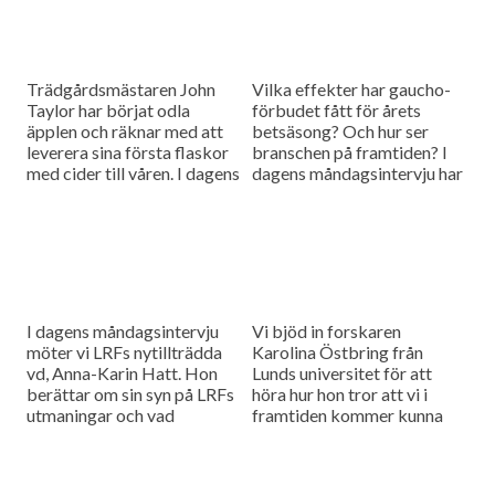
Trädgårdsmästaren John
Vilka effekter har gaucho-
Taylor har börjat odla
förbudet fått för årets
äpplen och räknar med att
betsäsong? Och hur ser
leverera sina första flaskor
branschen på framtiden? I
med cider till våren. I dagens
dagens måndagsintervju har
måndagsintervju ska vi höra
vi bjudit in Fredrik Larsson
vilka utmaningar den här
från Betodlarnas styrelse
sortens odling medför
för att höra efter.
I dagens måndagsintervju
Vi bjöd in forskaren
möter vi LRFs nytillträdda
Karolina Östbring från
vd, Anna-Karin Hatt. Hon
Lunds universitet för att
berättar om sin syn på LRFs
höra hur hon tror att vi i
utmaningar och vad
framtiden kommer kunna
organisationen behöver
använda raps som
fokusera på framöver.
människoföda och inte bara
oljeproduktion.