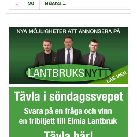
…
20
Nästa →
och möjligheter på området.
görs här.