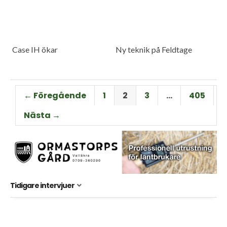
Case IH ökar
Ny teknik på Feldtage
← Föregående
1
2
3
…
405
Nästa →
Tidigare intervjuer