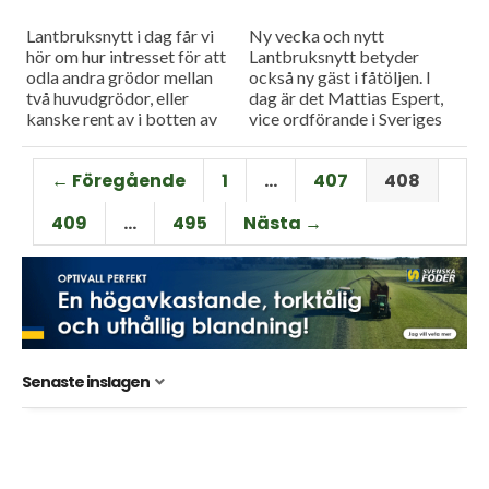
Lantbruksnytt i dag får vi
Ny vecka och nytt
hör om hur intresset för att
Lantbruksnytt betyder
odla andra grödor mellan
också ny gäst i fåtöljen. I
två huvudgrödor, eller
dag är det Mattias Espert,
kanske rent av i botten av
vice ordförande i Sveriges
huvudgrödan ökar i Sverige.
grisföretagare, som blir
Vi har...
utfrågad i
← Föregående
1
…
407
408
Måndagsintervjun.
409
…
495
Nästa →
Senaste inslagen