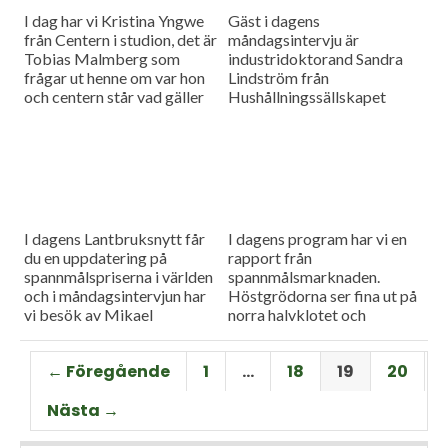
I dag har vi Kristina Yngwe
Gäst i dagens
från Centern i studion, det är
måndagsintervju är
Tobias Malmberg som
industridoktorand Sandra
frågar ut henne om var hon
Lindström från
och centern står vad gäller
Hushållningssällskapet
viktiga lantbruksfrågor, och
Skåne. Hon ger konkreta
så en rapport från
tips till lantbrukare som
spannmålsmarknaden där
sysslar med oljeväxter. Vi
priset på vete och majs går
har också en färsk rapport
upp.
från spannmålsmarknaden.
I dagens Lantbruksnytt får
I dagens program har vi en
du en uppdatering på
rapport från
spannmålspriserna i världen
spannmålsmarknaden.
och i måndagsintervjun har
Höstgrödorna ser fina ut på
vi besök av Mikael
norra halvklotet och
Jeppsson, spannmålschef på
vårbruket flyter på bra.
Lantmännen.
Gäst i vår måndagsintervju
← Föregående
1
…
18
19
20
är Torbjörn Lithell från HK
Scan som berättar om
Nästa →
animalieproduktionen och
slakteribranchens
utmaningar framöver.