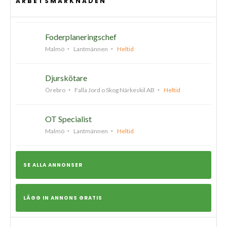
ARBETSMARKNADEN
Foderplaneringschef
Malmö
Lantmännen
Heltid
Djurskötare
Örebro
Falla Jord o Skog Närkeskil AB
Heltid
OT Specialist
Malmö
Lantmännen
Heltid
SE ALLA ANNONSER
LÄGG IN ANNONS GRATIS