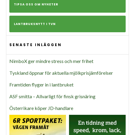
TIPSA OSS OM NYHETER
LANTBRUKSNYTT I TVN
SENASTE INLÄGGEN
NimboX ger mindre stress och mer frihet
Tyskland öppnar för aktuella mjölkprisjämförelser
Framtiden flyger in i lantbruket
ASF smitta – Allvarligt för finsk grisnäring
Österrikare köper JD-handlare