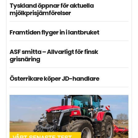
Tyskland öppnar för aktuella
mjölkprisjämförelser
Framtiden flyger in i lantbruket
ASF smitta – Allvarligt för finsk
grisnäring
Österrikare köper JD-handlare