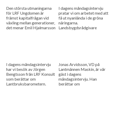
Den största utmaningarna
I dagens måndagsintervju
för LRF Ungdomen är
pratar vi om arbetet med att
främst kapitalfrågan vid
få ut nyanlända i de gröna
växling mellan generationer,
näringarna.
det menar Emil Hjalmarsson
Landsbygdsrådgivare
ordförande för LRF
Christer Yrjas från
Ungdomen Skåne som är
Hushållningssällskapet
gäst i vår måndagsintervju.
berättar om
matchningsprojekt i Skåne i
samarbete med
Arbetsförmedlingen.
I dagens måndagsintervju
Jonas Arvidsson, VD på
har vi besök av Jörgen
Lantmännen Maskin, är vår
Bengtsson från LRF Konsult
gäst i dagens
som berättar om
måndagsintervju. Han
Lantbruksbarometern.
berättar om
lantbruksmaskinbranschen
och alla de förändringar som
sker där.