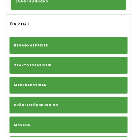
LÄGG IN ANNONS
ÖVRIGT
BEGAGNATPRISER
TRAKTORSTATISTIK
MARKNADSSIDAN
BRÄNSLEFÖRBRUKNING
MÄSSOR