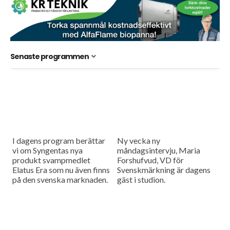
Senaste programmen
I dagens program berättar
Ny vecka ny
vi om Syngentas nya
måndagsintervju, Maria
produkt svampmedlet
Forshufvud, VD för
Elatus Era som nu även finns
Svenskmärkning är dagens
på den svenska marknaden.
gäst i studion.
Och Axel Lundberg från HIR
Skåne har räknat ut hur...