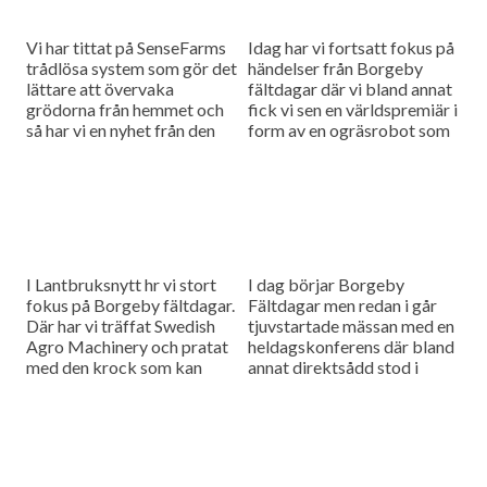
Vi har tittat på SenseFarms
Idag har vi fortsatt fokus på
trådlösa system som gör det
händelser från Borgeby
lättare att övervaka
fältdagar där vi bland annat
grödorna från hemmet och
fick vi sen en världspremiär i
så har vi en nyhet från den
form av en ogräsrobot som
nederländska
kan minska användandet av
maskintillverkaren Vredo
herbicider...
har tagit fram...
I Lantbruksnytt hr vi stort
I dag börjar Borgeby
fokus på Borgeby fältdagar.
Fältdagar men redan i går
Där har vi träffat Swedish
tjuvstartade mässan med en
Agro Machinery och pratat
heldagskonferens där bland
med den krock som kan
annat direktsådd stod i
uppstå när de ska sälja
fokus. Vi ska också få svar
produkter både...
på hur vi klarar...