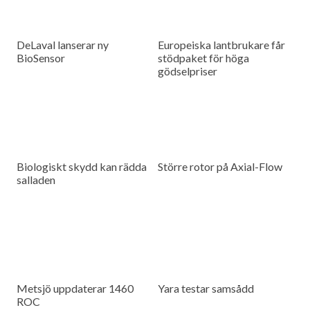
DeLaval lanserar ny
Europeiska lantbrukare får
BioSensor
stödpaket för höga
gödselpriser
Biologiskt skydd kan rädda
Större rotor på Axial-Flow
salladen
Metsjö uppdaterar 1460
Yara testar samsådd
ROC