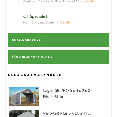
Örebro
Falla Jord o Skog Närkeskil AB
Heltid
OT Specialist
Malmö
Lantmännen
Heltid
SE ALLA ANNONSER
LÄGG IN ANNONS GRATIS
BEGAGNATMARKNADEN
Lagertält PRO 5 x 4 x 2 x 3
Pris: 14,631 kr
Partytält Plus 5 x 10 m Nu!