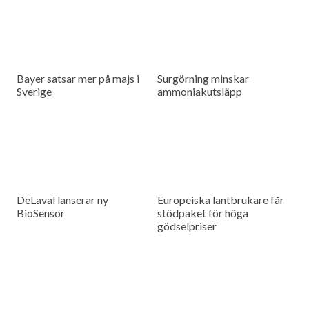
Bayer satsar mer på majs i
Surgörning minskar
Sverige
ammoniakutsläpp
DeLaval lanserar ny
Europeiska lantbrukare får
BioSensor
stödpaket för höga
gödselpriser