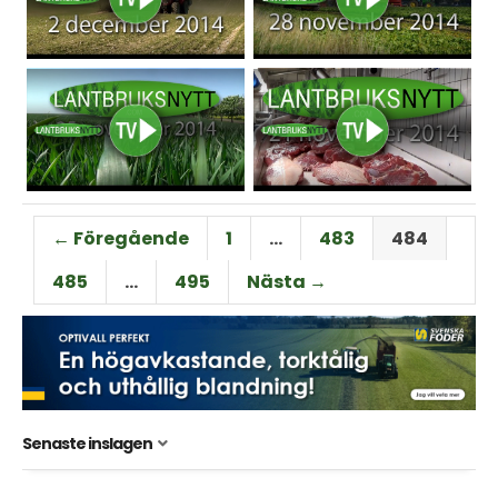
← Föregående
1
…
483
484
485
…
495
Nästa →
Senaste inslagen