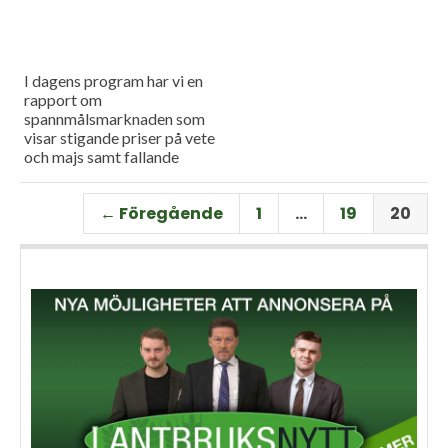
I dagens program har vi en
rapport om
spannmålsmarknaden som
visar stigande priser på vete
och majs samt fallande
priser på soja. Och så har vi
premiär för vårt
← Föregående
1
…
19
20
måndagsprogram med en
längre intervju med Erik
Stjerndahl vd för HIR Skåne,
som berättar om Borgeby
fältdagar.