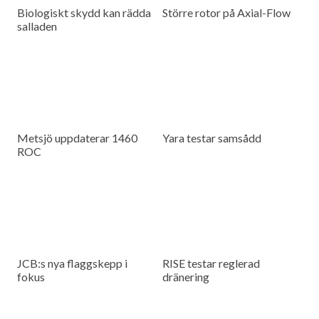
Biologiskt skydd kan rädda
Större rotor på Axial-Flow
salladen
Metsjö uppdaterar 1460
Yara testar samsådd
ROC
JCB:s nya flaggskepp i
RISE testar reglerad
fokus
dränering