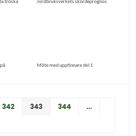
a tröska
Jordbruksverkets skördeprognos
på
Möte med uppfinnare del 1
342
343
344
…