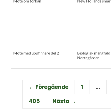
Möte om torkan
New Hollands smart
Möte med uppfinnare del 2
Biologisk mångfald 
Norregården
← Föregående
1
…
405
Nästa →