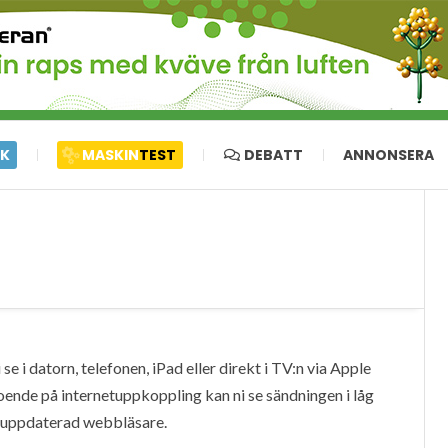
IK
MASKIN
TEST
DEBATT
ANNONSERA
e i datorn, telefonen, iPad eller direkt i TV:n via Apple
oende på internetuppkoppling kan ni se sändningen i låg
en uppdaterad webbläsare.