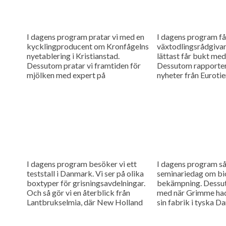
I dagens program pratar vi med en
I dagens program får
kycklingproducent om Kronfågelns
växtodlingsrådgiva
nyetablering i Kristianstad.
lättast får bukt med
Dessutom pratar vi framtiden för
Dessutom rapporter
mjölken med expert på
nyheter från Eurotie
Jordbruksverket.
I dagens program besöker vi ett
I dagens program så 
teststall i Danmark. Vi ser på olika
seminariedag om bi
boxtyper för grisningsavdelningar.
bekämpning. Dessuto
Och så gör vi en återblick från
med när Grimme had
Lantbrukselmia, där New Holland
sin fabrik i tyska 
hade ett nytt...