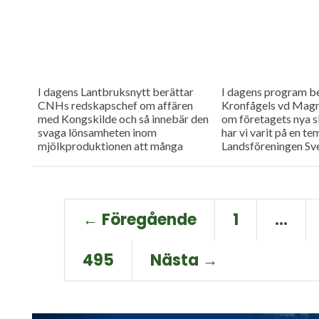
I dagens Lantbruksnytt berättar
I dagens program b
CNHs redskapschef om affären
Kronfågels vd Magn
med Kongskilde och så innebär den
om företagets nya sl
svaga lönsamheten inom
har vi varit på en 
mjölkproduktionen att många
Landsföreningen Sv
kvigor slaktas. – Det är ett hot mot
Maskinstationer där
det svenska...
om säkra drag.
← Föregående
1
…
495
Nästa →