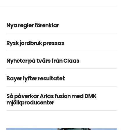
Nya regler förenklar
Rysk jordbruk pressas
Nyheter på tvärs från Claas
Bayer lyfter resultatet
Så påverkar Arlas fusion med DMK
mjölkproducenter