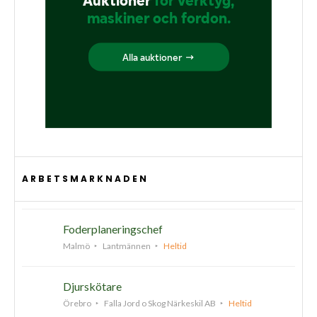
ARBETSMARKNADEN
Foderplaneringschef
Malmö
Lantmännen
Heltid
Djurskötare
Örebro
Falla Jord o Skog Närkeskil AB
Heltid