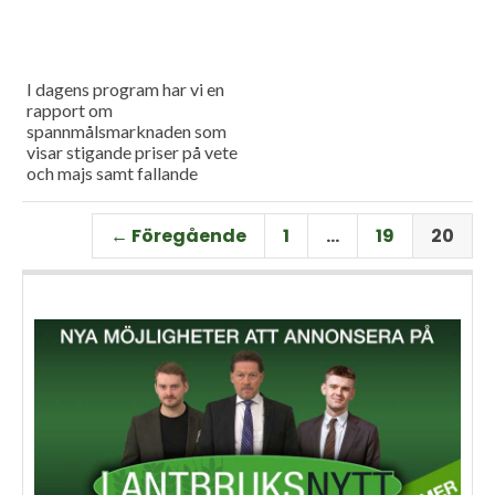
I dagens program har vi en
rapport om
spannmålsmarknaden som
visar stigande priser på vete
och majs samt fallande
priser på soja. Och så har vi
premiär för vårt
← Föregående
1
…
19
20
måndagsprogram med en
längre intervju med Erik
Stjerndahl vd för HIR Skåne,
som berättar om Borgeby
fältdagar.