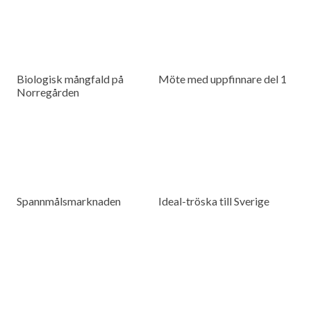
Biologisk mångfald på
Möte med uppfinnare del 1
Norregården
Spannmålsmarknaden
Ideal-tröska till Sverige