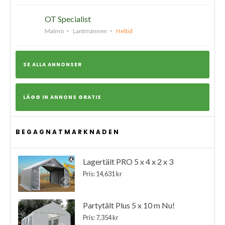
OT Specialist
Malmö
Lantmännen
Heltid
SE ALLA ANNONSER
LÄGG IN ANNONS GRATIS
BEGAGNATMARKNADEN
Lagertält PRO 5 x 4 x 2 x 3
Pris: 14,631 kr
Partytält Plus 5 x 10 m Nu!
Pris: 7,354 kr