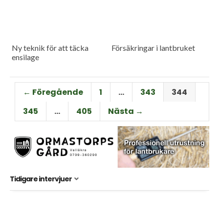
Ny teknik för att täcka
Försäkringar i lantbruket
ensilage
← Föregående
1
…
343
344
345
…
405
Nästa →
Tidigare intervjuer