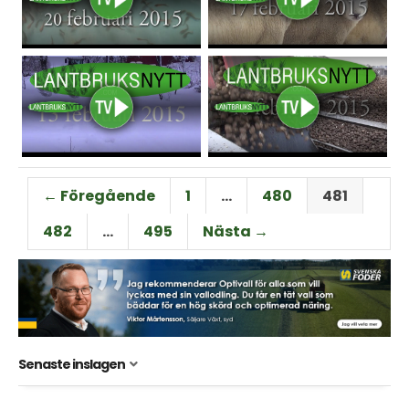
← Föregående
1
…
480
481
482
…
495
Nästa →
Senaste inslagen