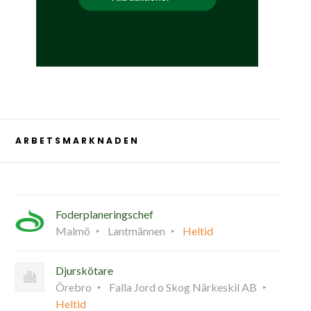
ARBETSMARKNADEN
Foderplaneringschef
Malmö
Lantmännen
Heltid
Djurskötare
Örebro
Falla Jord o Skog Närkeskil AB
Heltid