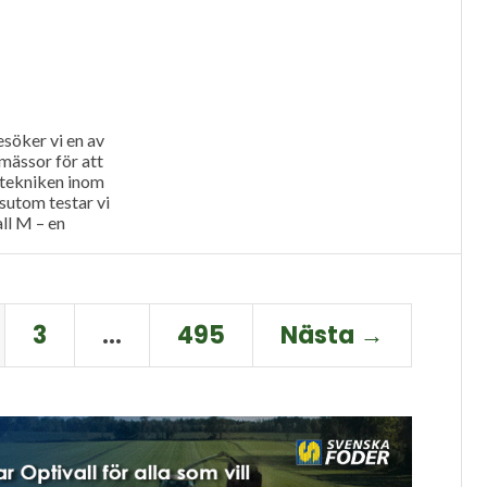
söker vi en av
mässor för att
 tekniken inom
sutom testar vi
ll M – en
3
…
495
Nästa →