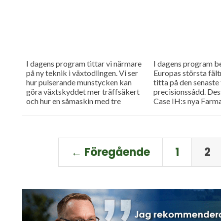
I dagens program tittar vi närmare
I dagens program be
på ny teknik i växtodlingen. Vi ser
Europas största fält
hur pulserande munstycken kan
titta på den senaste
göra växtskyddet mer träffsäkert
precisionssådd. Des
och hur en såmaskin med tre
Case IH:s nya Farma
separata tankar kan...
uppkopplad...
← Föregående
1
2