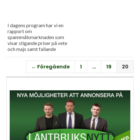
I dagens program har vi en
rapport om
spannmålsmarknaden som
visar stigande priser på vete
och majs samt fallande
priser på soja. Och så har vi
premiär för vårt
← Föregående
1
…
19
20
måndagsprogram med en
längre intervju med Erik
Stjerndahl vd för HIR Skåne,
som berättar om Borgeby
fältdagar.