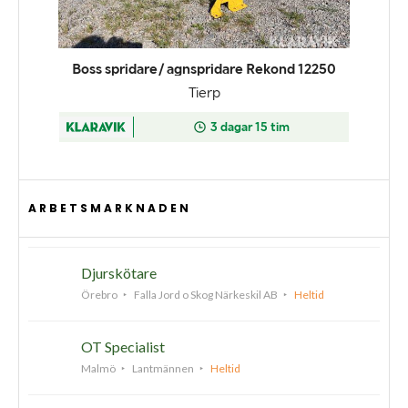
ARBETSMARKNADEN
Djurskötare
Örebro
Falla Jord o Skog Närkeskil AB
Heltid
OT Specialist
Malmö
Lantmännen
Heltid