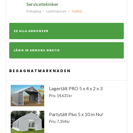
Servicetekniker
Enköping
Lantmännen
Heltid
SE ALLA ANNONSER
LÄGG IN ANNONS GRATIS
BEGAGNATMARKNADEN
Lagertält PRO 5 x 4 x 2 x 3
Pris: 14,631 kr
Partytält Plus 5 x 10 m Nu!
Pris: 7,354 kr