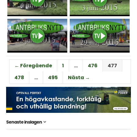
← Föregående
1
…
476
477
478
…
495
Nästa →
Senaste inslagen