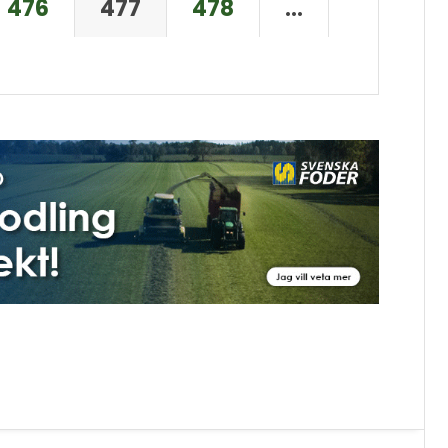
476
477
478
…