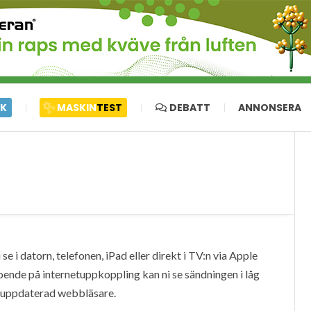
IK
MASKIN
TEST
DEBATT
ANNONSERA
e i datorn, telefonen, iPad eller direkt i TV:n via Apple
oende på internetuppkoppling kan ni se sändningen i låg
en uppdaterad webbläsare.