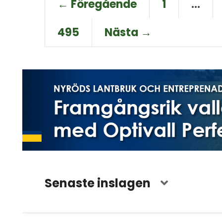
← Föregående
1
…
495
Nästa →
Senaste inslagen