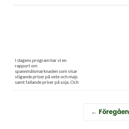
I dagens program har vi en
rapport om
spannmålsmarknaden som visar
stigande priser på vete och majs
samt fallande priser på soja. Och
så har vi premiär för vårt
måndagsprogram med en längre
intervju med Erik Stjerndahl vd
för HIR Skåne, som berättar om
Borgeby fältdagar.
← Föregåe