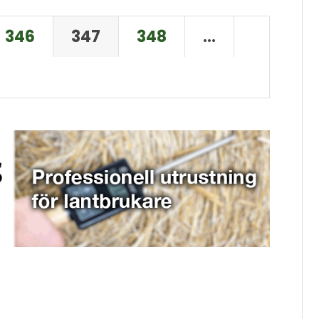
346
347
348
…