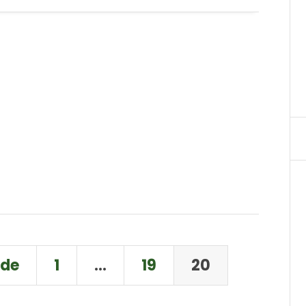
nde
1
…
19
20