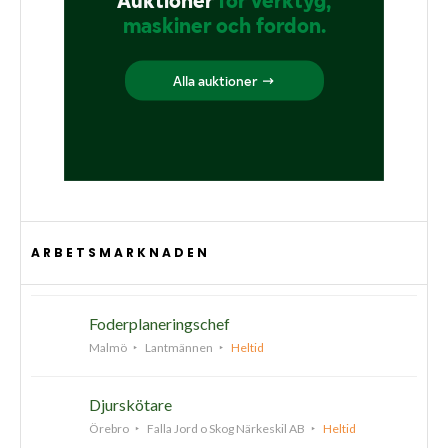
ARBETSMARKNADEN
Foderplaneringschef
Malmö
Lantmännen
Heltid
Djurskötare
Örebro
Falla Jord o Skog Närkeskil AB
Heltid