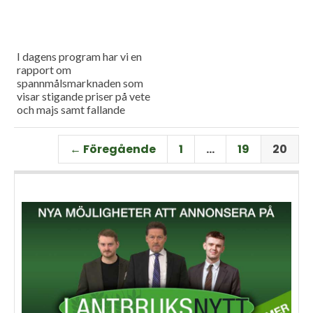
I dagens program har vi en
rapport om
spannmålsmarknaden som
visar stigande priser på vete
och majs samt fallande
priser på soja. Och så har vi
premiär för vårt
← Föregående
1
…
19
20
måndagsprogram med en
längre intervju med Erik
Stjerndahl vd för HIR Skåne,
som berättar om Borgeby
fältdagar.