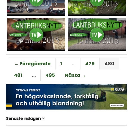
← Föregående
1
…
479
480
481
…
495
Nästa →
Senaste inslagen