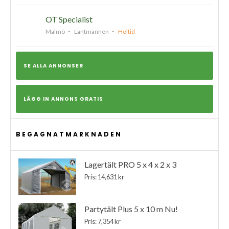
OT Specialist
Malmö
Lantmännen
Heltid
SE ALLA ANNONSER
LÄGG IN ANNONS GRATIS
BEGAGNATMARKNADEN
Lagertält PRO 5 x 4 x 2 x 3
Pris: 14,631 kr
Partytält Plus 5 x 10 m Nu!
Pris: 7,354 kr