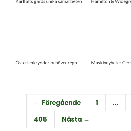
Karlfälts gårds unika samarbeten
Hamilton & Widegr
Österlenkryddor behöver regn
Maskinnyheter Cere
← Föregående
1
…
405
Nästa →