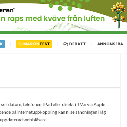
IK
MASKIN
TEST
DEBATT
ANNONSERA
e i datorn, telefonen, iPad eller direkt i TV:n via Apple
oende på internetuppkoppling kan ni se sändningen i låg
en uppdaterad webbläsare.