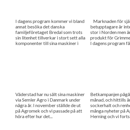
I dagens program kommer vi bland
Marknaden för sjä
annat besöka det danska
betupptagare är int
familjeföretaget Bredal som trots
stor i Norden men är
sin litenhet tillverkar i stort sett alla
produkt för Grimme
komponenter till sina maskiner i
I dagens program få
egen regi. Också har...
helt nya maskiner till.
Väderstad har nu sålt sina maskiner
Betkampanjen pågår 
via Semler Agro i Danmark under
månad, och hittills ä
några år. I november ställde de ut
sockerhalt och renhe
på Agromek och vi passade på att
många nyheter på A
höra efter hur det...
Herning och vi forts
rapportering från d
mässan.