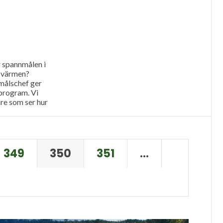
r spannmålen i
r värmen?
ålschef ger
 program. Vi
re som ser hur
påverkar
349
350
351
…