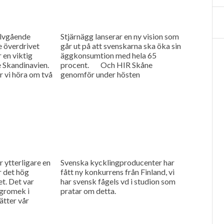
lvgående
Stjärnägg lanserar en ny vision som
e överdrivet
går ut på att svenskarna ska öka sin
 en viktig
äggkonsumtion med hela 65
 Skandinavien.
procent. Och HIR Skåne
r vi höra om två
genomför under hösten
..
utbildningar för lantbrukare som
vill...
ytterligare en
Svenska kycklingproducenter har
r det hög
fått ny konkurrens från Finland, vi
t. Det var
har svensk fågels vd i studion som
gromek i
pratar om detta.
ätter vår
en danska