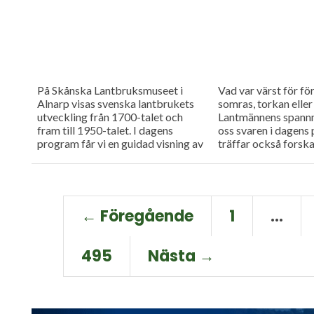
På Skånska Lantbruksmuseet i
Vad var värst för fö
Alnarp visas svenska lantbrukets
somras, torkan elle
utveckling från 1700-talet och
Lantmännens spannm
fram till 1950-talet. I dagens
oss svaren i dagens
program får vi en guidad visning av
träffar också forska
historiska lantbruksmaskiner och
produktionssystem 
redskap från en...
smaken.
← Föregående
1
…
495
Nästa →