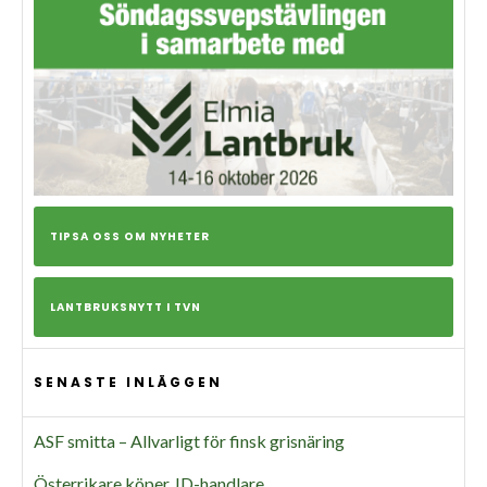
TIPSA OSS OM NYHETER
LANTBRUKSNYTT I TVN
SENASTE INLÄGGEN
ASF smitta – Allvarligt för finsk grisnäring
Österrikare köper JD-handlare