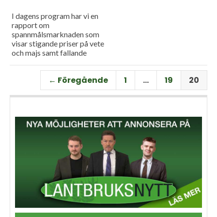
I dagens program har vi en
rapport om
spannmålsmarknaden som
visar stigande priser på vete
och majs samt fallande
priser på soja. Och så har vi
premiär för vårt
← Föregående
1
…
19
20
måndagsprogram med en
längre intervju med Erik
Stjerndahl vd för HIR Skåne,
som berättar om Borgeby
fältdagar.