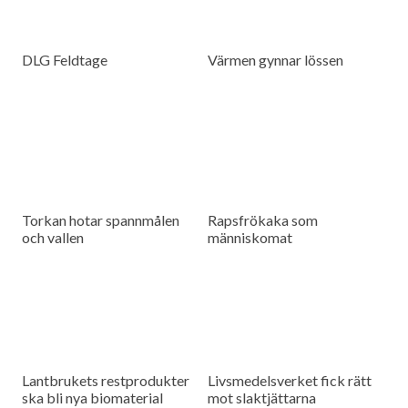
DLG Feldtage
Värmen gynnar lössen
Torkan hotar spannmålen
Rapsfrökaka som
och vallen
människomat
Lantbrukets restprodukter
Livsmedelsverket fick rätt
ska bli nya biomaterial
mot slaktjättarna