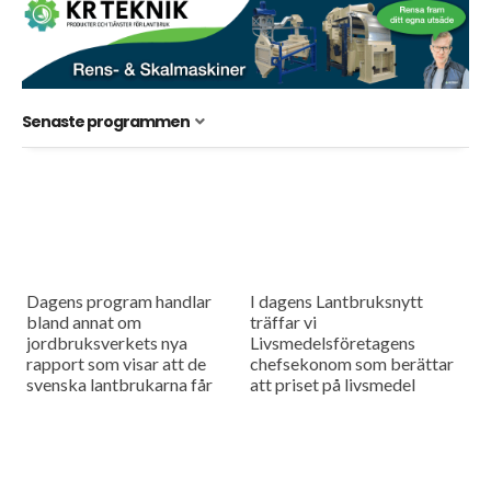
Senaste programmen
Dagens program handlar
I dagens Lantbruksnytt
bland annat om
träffar vi
jordbruksverkets nya
Livsmedelsföretagens
rapport som visar att de
chefsekonom som berättar
svenska lantbrukarna får
att priset på livsmedel
den sämsta
behöver gå upp med fem
nettoninkomsten på 30 år. Vi
procent för att
besöker också Alnarps
livsmedelsföretagen ska
nötköttsdag där det
täcka sina ökade kostnader.
diskuterades...
Vi ska även...