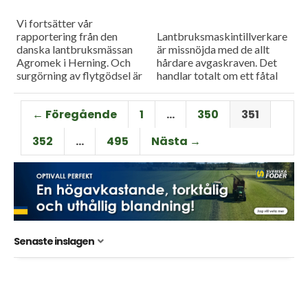
Vi fortsätter vår
rapportering från den
Lantbruksmaskintillverkare
danska lantbruksmässan
är missnöjda med de allt
Agromek i Herning. Och
hårdare avgaskraven. Det
surgörning av flytgödsel är
handlar totalt om ett fåtal
en bra metod för att minska
maskiner men kostnaden
ammoniakavgången och
blir mycket stor, en börda
← Föregående
1
…
350
351
närmast ett måste om
som lantbrukarna får bära.
Sverige ska...
Vi har tittat på...
352
…
495
Nästa →
Senaste inslagen