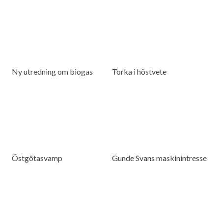
Ny utredning om biogas
Torka i höstvete
Östgötasvamp
Gunde Svans maskinintresse