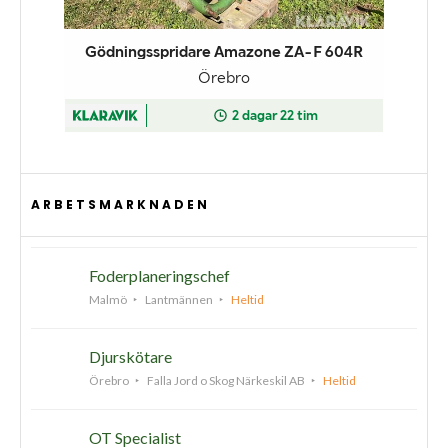
ARBETSMARKNADEN
Foderplaneringschef
Malmö
Lantmännen
Heltid
Djurskötare
Örebro
Falla Jord o Skog Närkeskil AB
Heltid
OT Specialist