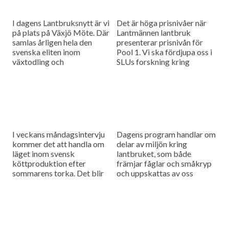
I dagens Lantbruksnytt är vi
Det är höga prisnivåer när
på plats på Växjö Möte. Där
Lantmännen lantbruk
samlas årligen hela den
presenterar prisnivån för
svenska eliten inom
Pool 1. Vi ska fördjupa oss i
växtodling och
SLUs forskning kring
Lantbruksnytt är
nöttköttsproduktion och
naturligtvis på plats. I
dess miljöpåverkan.
dagens program tittar vi...
I veckans måndagsintervju
Dagens program handlar om
kommer det att handla om
delar av miljön kring
läget inom svensk
lantbruket, som både
köttproduktion efter
främjar fåglar och småkryp
sommarens torka. Det blir
och uppskattas av oss
även en rapport från
människor. Det ska nämligen
spannmålsmarknaden.
handla om alléer. Men varför
har vi...