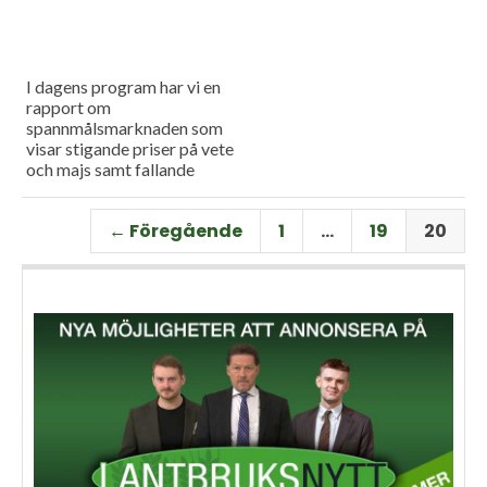
I dagens program har vi en
rapport om
spannmålsmarknaden som
visar stigande priser på vete
och majs samt fallande
priser på soja. Och så har vi
premiär för vårt
← Föregående
1
…
19
20
måndagsprogram med en
längre intervju med Erik
Stjerndahl vd för HIR Skåne,
som berättar om Borgeby
fältdagar.