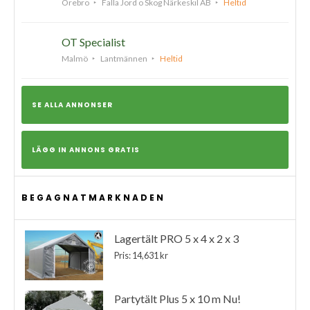
Örebro
Falla Jord o Skog Närkeskil AB
Heltid
OT Specialist
Malmö
Lantmännen
Heltid
SE ALLA ANNONSER
LÄGG IN ANNONS GRATIS
BEGAGNATMARKNADEN
Lagertält PRO 5 x 4 x 2 x 3
Pris: 14,631 kr
Partytält Plus 5 x 10 m Nu!