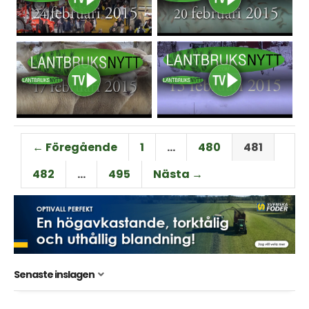
← Föregående
1
…
480
481
482
…
495
Nästa →
Senaste inslagen