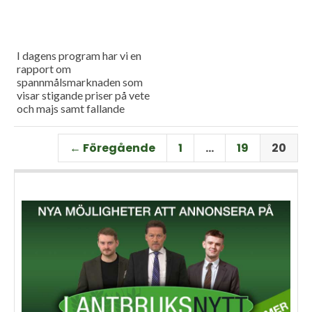
I dagens program har vi en
rapport om
spannmålsmarknaden som
visar stigande priser på vete
och majs samt fallande
priser på soja. Och så har vi
premiär för vårt
← Föregående
1
…
19
20
måndagsprogram med en
längre intervju med Erik
Stjerndahl vd för HIR Skåne,
som berättar om Borgeby
fältdagar.