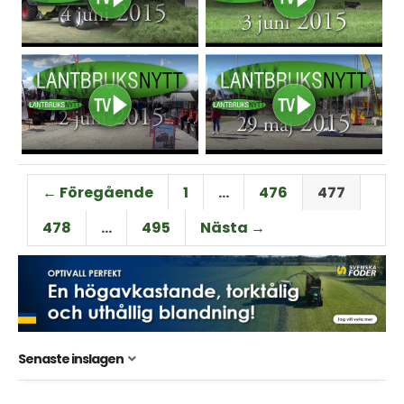
← Föregående
1
…
476
477
478
…
495
Nästa →
Senaste inslagen