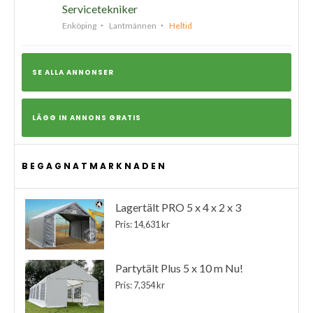
Servicetekniker
Enköping
Lantmännen
Heltid
SE ALLA ANNONSER
LÄGG IN ANNONS GRATIS
BEGAGNATMARKNADEN
Lagertält PRO 5 x 4 x 2 x 3
Pris: 14,631 kr
Partytält Plus 5 x 10 m Nu!
Pris: 7,354 kr