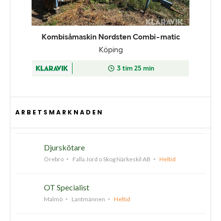
ARBETSMARKNADEN
Djurskötare
Örebro
Falla Jord o Skog Närkeskil AB
Heltid
OT Specialist
Malmö
Lantmännen
Heltid