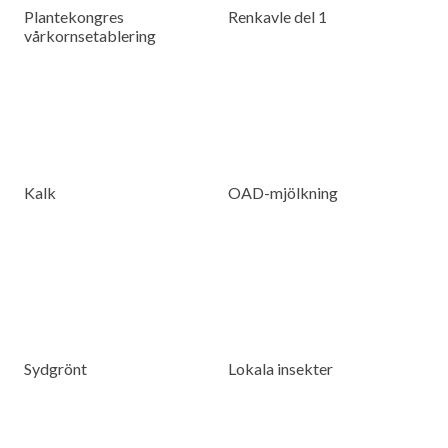
Plantekongres
Renkavle del 1
vårkornsetablering
Kalk
OAD-mjölkning
Sydgrönt
Lokala insekter