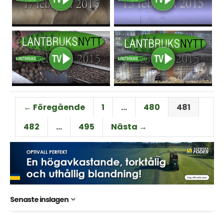
← Föregående
1
…
480
481
482
…
495
Nästa →
Senaste inslagen