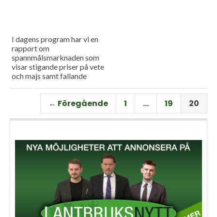
I dagens program har vi en
rapport om
spannmålsmarknaden som
visar stigande priser på vete
och majs samt fallande
priser på soja. Och så har vi
premiär för vårt
← Föregående
1
…
19
20
måndagsprogram med en
längre intervju med Erik
Stjerndahl vd för HIR Skåne,
som berättar om Borgeby
fältdagar.