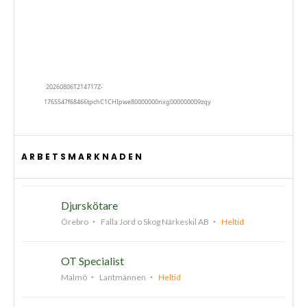
ARBETSMARKNADEN
Djurskötare
Örebro
Falla Jord o Skog Närkeskil AB
Heltid
OT Specialist
Malmö
Lantmännen
Heltid