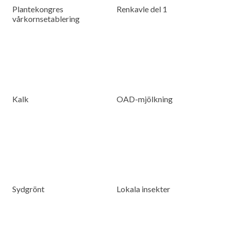
Plantekongres
Renkavle del 1
vårkornsetablering
Kalk
OAD-mjölkning
Sydgrönt
Lokala insekter