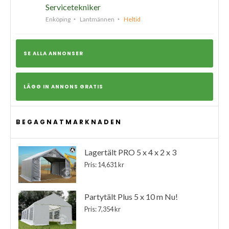
Servicetekniker
Enköping
Lantmännen
Heltid
SE ALLA ANNONSER
LÄGG IN ANNONS GRATIS
BEGAGNATMARKNADEN
Lagertält PRO 5 x 4 x 2 x 3
Pris: 14,631 kr
Partytält Plus 5 x 10 m Nu!
Pris: 7,354 kr