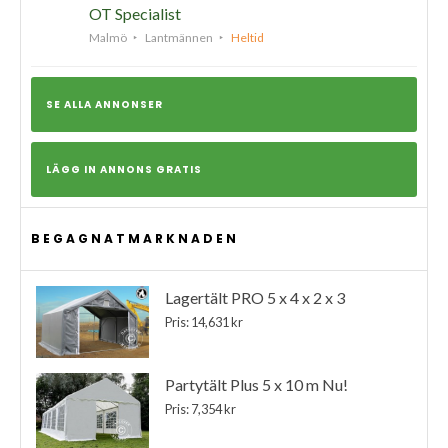
OT Specialist
Malmö
Lantmännen
Heltid
SE ALLA ANNONSER
LÄGG IN ANNONS GRATIS
BEGAGNATMARKNADEN
Lagertält PRO 5 x 4 x 2 x 3
Pris: 14,631 kr
Partytält Plus 5 x 10 m Nu!
Pris: 7,354 kr