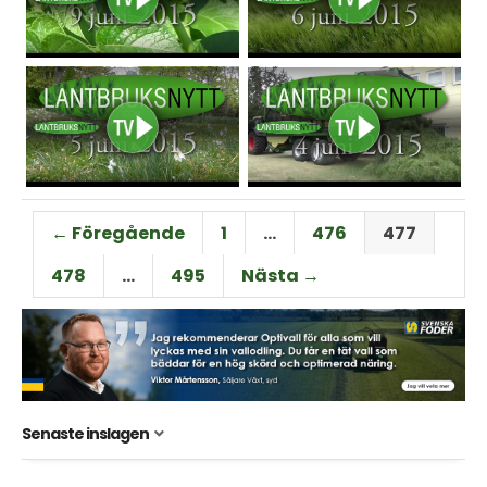
← Föregående
1
…
476
477
478
…
495
Nästa →
Senaste inslagen