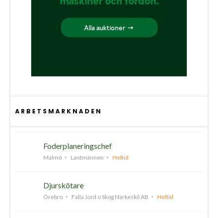
ARBETSMARKNADEN
Foderplaneringschef
Malmö
Lantmännen
Heltid
Djurskötare
Örebro
Falla Jord o Skog Närkeskil AB
Heltid