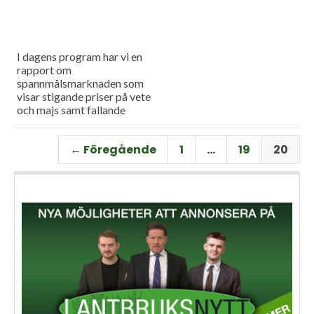
I dagens program har vi en
rapport om
spannmålsmarknaden som
visar stigande priser på vete
och majs samt fallande
priser på soja. Och så har vi
premiär för vårt
← Föregående
1
…
19
20
måndagsprogram med en
längre intervju med Erik
Stjerndahl vd för HIR Skåne,
som berättar om Borgeby
fältdagar.