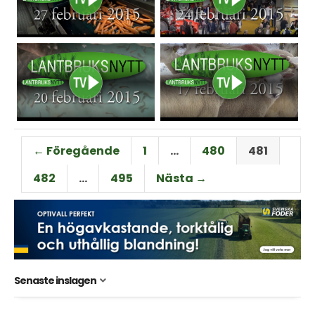
← Föregående
1
…
480
481
482
…
495
Nästa →
Senaste inslagen