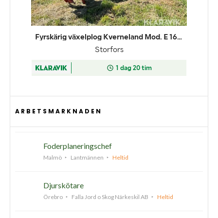
ARBETSMARKNADEN
Foderplaneringschef
Malmö
Lantmännen
Heltid
Djurskötare
Örebro
Falla Jord o Skog Närkeskil AB
Heltid