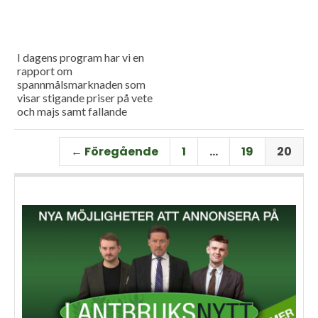
I dagens program har vi en
rapport om
spannmålsmarknaden som
visar stigande priser på vete
och majs samt fallande
priser på soja. Och så har vi
premiär för vårt
← Föregående
1
…
19
20
måndagsprogram med en
längre intervju med Erik
Stjerndahl vd för HIR Skåne,
som berättar om Borgeby
fältdagar.