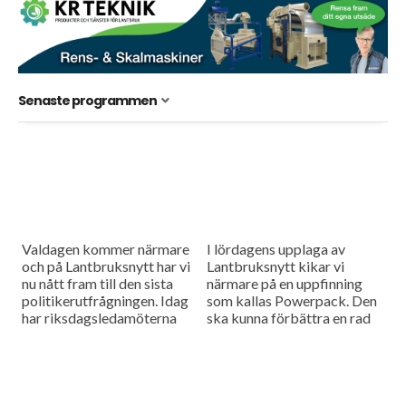
Senaste programmen
Valdagen kommer närmare
I lördagens upplaga av
och på Lantbruksnytt har vi
Lantbruksnytt kikar vi
nu nått fram till den sista
närmare på en uppfinning
politikerutfrågningen. Idag
som kallas Powerpack. Den
har riksdagsledamöterna
ska kunna förbättra en rad
fått välja den fråga inom de
olika saker inom lantbruket.
gröna näringarna som de
Vi har även träffat
själva tycker...
Hushållningssällskapet i...