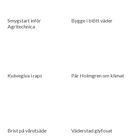
Smygstart inför
Bygge i blött väder
Agritechnica
Kvävegiva i raps
Pär Holmgren om klimat
Brist på vårutsäde
Väderstad glyfosat