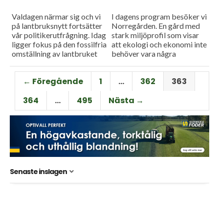
Valdagen närmar sig och vi
I dagens program besöker vi
på lantbruksnytt fortsätter
Norregården. En gård med
vår politikerutfrågning. Idag
stark miljöprofil som visar
ligger fokus på den fossilfria
att ekologi och ekonomi inte
omställning av lantbruket
behöver vara några
som riksdagen har beslutat
motsatser. Vi fortsätter vårt
om.
möte hos uppfinnaren Mats
← Föregående
1
…
362
363
Andersson...
364
…
495
Nästa →
Senaste inslagen