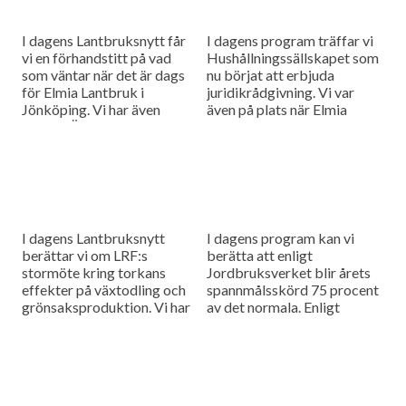
I dagens Lantbruksnytt får
I dagens program träffar vi
vi en förhandstitt på vad
Hushållningssällskapet som
som väntar när det är dags
nu börjat att erbjuda
för Elmia Lantbruk i
juridikrådgivning. Vi var
Jönköping. Vi har även
även på plats när Elmia
besökt Övedsklosters gods
Lastbil slog upp portarna
där de väljer att...
och det blir en rapport från
mässan.
I dagens Lantbruksnytt
I dagens program kan vi
berättar vi om LRF:s
berätta att enligt
stormöte kring torkans
Jordbruksverket blir årets
effekter på växtodling och
spannmålsskörd 75 procent
grönsaksproduktion. Vi har
av det normala. Enligt
även träffat äppelodlare
myndighetens chefsekonom
som har haft ett minst sagt
får vi vänta med att se hur
ovanligt år. I
stor ekonomisk påverkan...
äppelodlingarna...