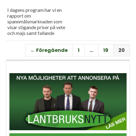
I dagens program har vi en
rapport om
spannmålsmarknaden som
visar stigande priser på vete
och majs samt fallande
priser på soja. Och så har vi
premiär för vårt
← Föregående
1
…
19
20
måndagsprogram med en
längre intervju med Erik
Stjerndahl vd för HIR Skåne,
som berättar om Borgeby
fältdagar.