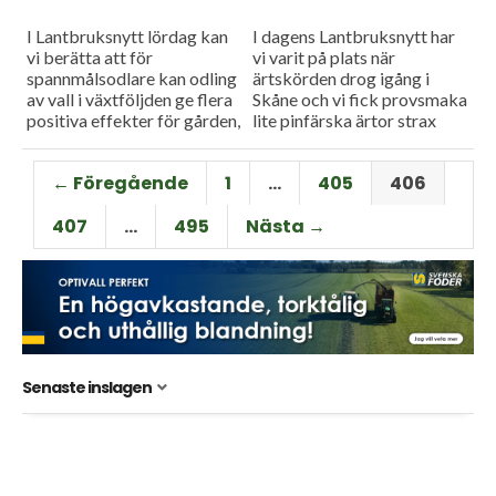
I Lantbruksnytt lördag kan
I dagens Lantbruksnytt har
vi berätta att för
vi varit på plats när
spannmålsodlare kan odling
ärtskörden drog igång i
av vall i växtföljden ge flera
Skåne och vi fick provsmaka
positiva effekter för gården,
lite pinfärska ärtor strax
inte minst för lönsamheten.
söder om Malmö. VI har
Sedan har vi även besökt...
även besökt en...
← Föregående
1
…
405
406
407
…
495
Nästa →
Senaste inslagen