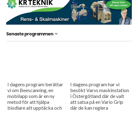
Senaste programmen
I dagens program berättar
I dagens program har vi
vi om Beescanning, en
besökt Varvs maskinstation
mobilapp som är en ny
i Östergötland där de valt
metod för att hjälpa
att satsa på en Vario Grip
biodlare att upptäcka och
där de kan reglera
analysera förekomsten av en
däcktrycket inifrån
parasit och så har vi...
traktorhytten för att få
optimala...