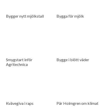
Bygger nytt mjölkstall
Bygga för mjölk
Smygstart inför
Bygge i blött väder
Agritechnica
Kvävegiva i raps
Pär Holmgren om klimat