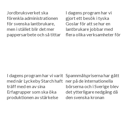
Jordbruksverket ska
I dagens program har vi
förenkla administrationen
gjort ett besök i tyska
för svenska lantbrukare,
Goslar för att se hur en
men i stället blir det mer
lantbrukare jobbar med
pappersarbete och så tittar
flera olika verksamheter för
vi på en ny avelsteknik för
att få gården att gå runt
mjölkkor som heter
och...
ProCross.
I dagens program har vi varit
Spannmålspriserna har gått
med när Lyckeby Starch haft
ner på de internationella
träff med en av sina
börserna och i Sverige blev
Erfagrupper som ska öka
det ytterligare nedgång då
produktionen av stärkelse
den svenska kronan
och förbättra lönsamheten
fortsätter att förstärkas och
och så har vi...
så gästas vi av meteorolog
och klimatexpert...