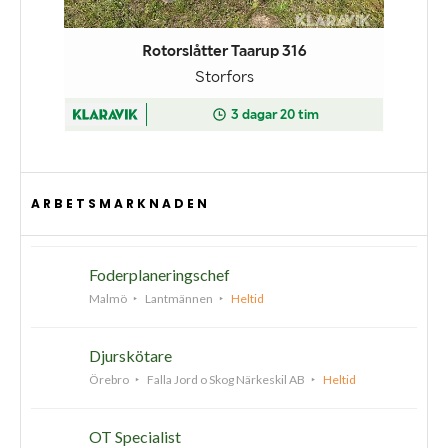
ARBETSMARKNADEN
Foderplaneringschef
Malmö
Lantmännen
Heltid
Djurskötare
Örebro
Falla Jord o Skog Närkeskil AB
Heltid
OT Specialist