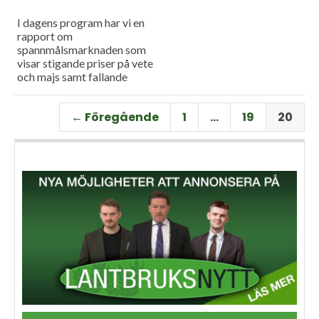
I dagens program har vi en
rapport om
spannmålsmarknaden som
visar stigande priser på vete
och majs samt fallande
priser på soja. Och så har vi
premiär för vårt
← Föregående
1
…
19
20
måndagsprogram med en
längre intervju med Erik
Stjerndahl vd för HIR Skåne,
som berättar om Borgeby
fältdagar.