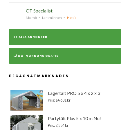
OT Specialist
Malmö
Lantmännen
Heltid
SE ALLA ANNONSER
LÄGG IN ANNONS GRATIS
BEGAGNATMARKNADEN
Lagertält PRO 5 x 4 x 2 x 3
Pris: 14,631 kr
Partytält Plus 5 x 10 m Nu!
Pris: 7,354 kr