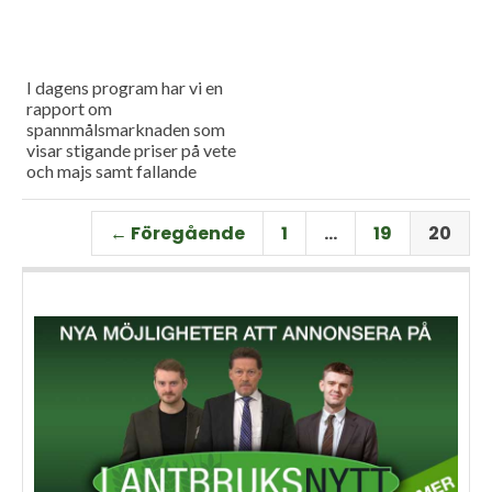
I dagens program har vi en
rapport om
spannmålsmarknaden som
visar stigande priser på vete
och majs samt fallande
priser på soja. Och så har vi
premiär för vårt
← Föregående
1
…
19
20
måndagsprogram med en
längre intervju med Erik
Stjerndahl vd för HIR Skåne,
som berättar om Borgeby
fältdagar.