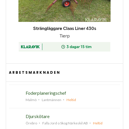
ARBETSMARKNADEN
Foderplaneringschef
Malmö
Lantmännen
Heltid
Djurskötare
Örebro
Falla Jord o Skog Närkeskil AB
Heltid