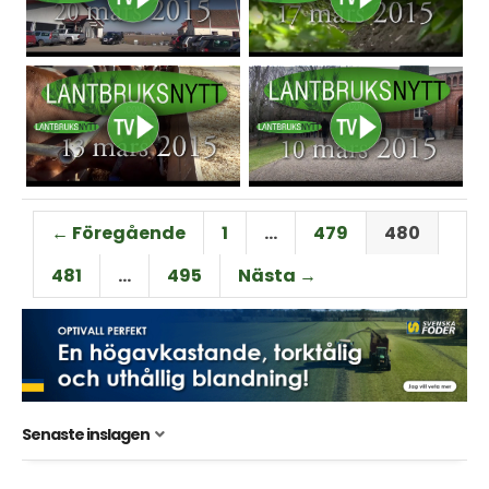
← Föregående
1
…
479
480
481
…
495
Nästa →
Senaste inslagen