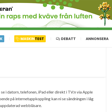
IK
MASKIN
TEST
DEBATT
ANNONSERA
e i datorn, telefonen, iPad eller direkt i TV:n via Apple
oende på internetuppkoppling kan ni se sändningen i låg
en uppdaterad webbläsare.