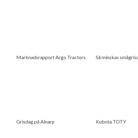
Marknadsrapport Argo Tractors
Så minskas smågris
Grisdag på Alnarp
Kubota TOTY