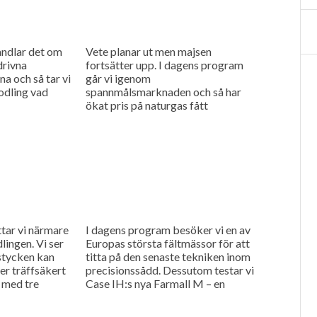
andlar det om
Vete planar ut men majsen
drivna
fortsätter upp. I dagens program
na och så tar vi
går vi igenom
sodling vad
spannmålsmarknaden och så har
ökat pris på naturgas fått
gödselpriset att börja stiga igen,
även i Sverige.
ttar vi närmare
I dagens program besöker vi en av
lingen. Vi ser
Europas största fältmässor för att
stycken kan
titta på den senaste tekniken inom
r träffsäkert
precisionssådd. Dessutom testar vi
 med tre
Case IH:s nya Farmall M – en
..
uppkopplad...