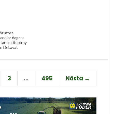
ör stora
handlar dagens
tar en titt på ny
ån DeLaval.
3
…
495
Nästa →