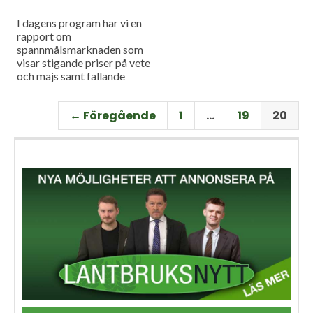
I dagens program har vi en
rapport om
spannmålsmarknaden som
visar stigande priser på vete
och majs samt fallande
priser på soja. Och så har vi
premiär för vårt
← Föregående
1
…
19
20
måndagsprogram med en
längre intervju med Erik
Stjerndahl vd för HIR Skåne,
som berättar om Borgeby
fältdagar.