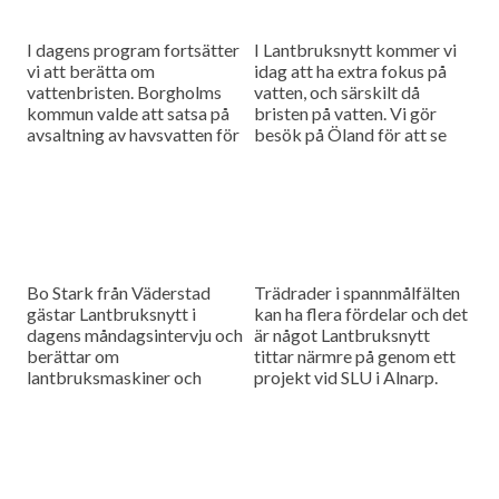
I dagens program fortsätter
I Lantbruksnytt kommer vi
vi att berätta om
idag att ha extra fokus på
vattenbristen. Borgholms
vatten, och särskilt då
kommun valde att satsa på
bristen på vatten. Vi gör
avsaltning av havsvatten för
besök på Öland för att se
att klara sin
hur vattenbrist drabbat
vattenförsörjning och vi har
lantbrukarna på...
besökt deras nybyggda
avsaltningsverk....
Bo Stark från Väderstad
Trädrader i spannmålfälten
gästar Lantbruksnytt i
kan ha flera fördelar och det
dagens måndagsintervju och
är något Lantbruksnytt
berättar om
tittar närmre på genom ett
lantbruksmaskiner och
projekt vid SLU i Alnarp.
maskinteknik.
Och så är det vinster både
för bryggeri...