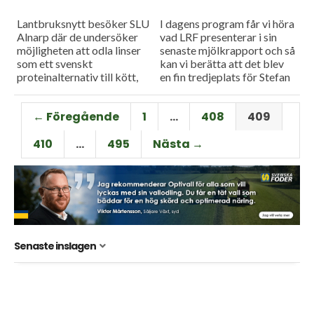
Lantbruksnytt besöker SLU
I dagens program får vi höra
Alnarp där de undersöker
vad LRF presenterar i sin
möjligheten att odla linser
senaste mjölkrapport och så
som ett svenskt
kan vi berätta att det blev
proteinalternativ till kött,
en fin tredjeplats för Stefan
och så har vår reporter Filip
Håkansson vid European
Niléhn varit på Cereals i
Drivers...
← Föregående
1
…
408
409
Storbritannien och...
410
…
495
Nästa →
Senaste inslagen