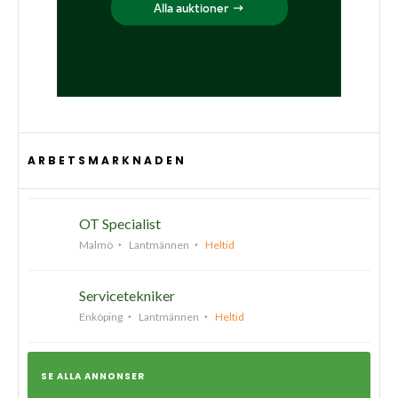
ARBETSMARKNADEN
OT Specialist
Malmö
Lantmännen
Heltid
Servicetekniker
Enköping
Lantmännen
Heltid
SE ALLA ANNONSER