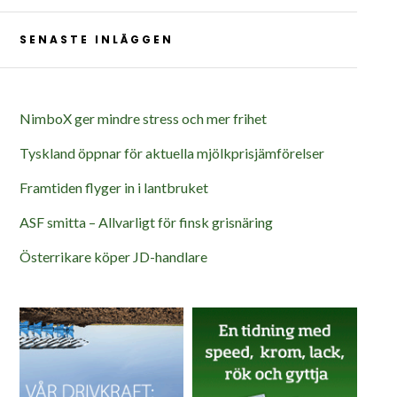
SENASTE INLÄGGEN
NimboX ger mindre stress och mer frihet
Tyskland öppnar för aktuella mjölkprisjämförelser
Framtiden flyger in i lantbruket
ASF smitta – Allvarligt för finsk grisnäring
Österrikare köper JD-handlare