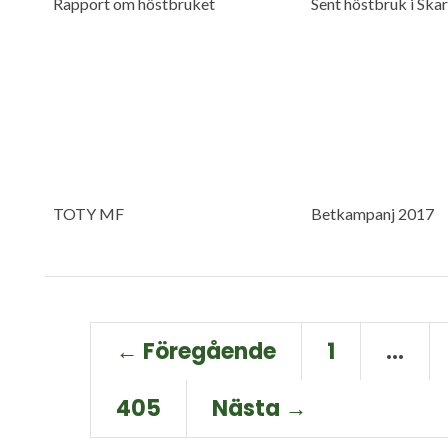
Rapport om höstbruket
Sent höstbruk i Ska
TOTY MF
Betkampanj 2017
← Föregående
1
…
405
Nästa →