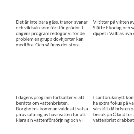
Det är inte bara gäss, tranor, svanar
Vi tittar på vikten a
och vildsvin som förstör grödor. I
Slätte Ekodag och så
dagens program redogör vi för de
djupet i Valtras nya 
problem en grupp dovhjortar kan
medföra. Och så finns det stora...
I dagens program fortsätter vi att
I Lantbruksnytt kom
berätta om vattenbristen.
ha extra fokus på va
Borgholms kommun valde att satsa
särskilt då bristen p
på avsaltning av havsvatten för att
besök på Öland för a
klara sin vattenförsörjning och vi
vattenbrist drabbat
har besökt deras nybyggda
på...
avsaltningsverk....