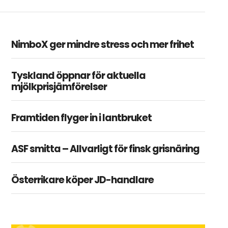
NimboX ger mindre stress och mer frihet
Tyskland öppnar för aktuella
mjölkprisjämförelser
Framtiden flyger in i lantbruket
ASF smitta – Allvarligt för finsk grisnäring
Österrikare köper JD-handlare