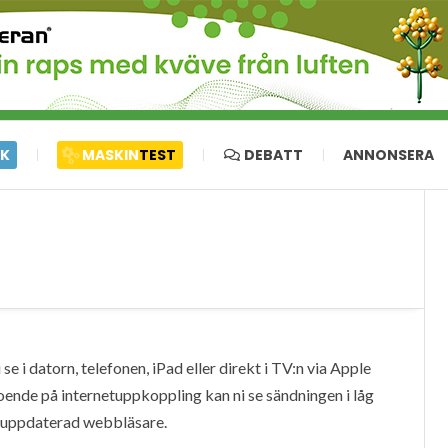
IK
MASKIN
TEST
DEBATT
ANNONSERA
e i datorn, telefonen, iPad eller direkt i TV:n via Apple
oende på internetuppkoppling kan ni se sändningen i låg
en uppdaterad webbläsare.