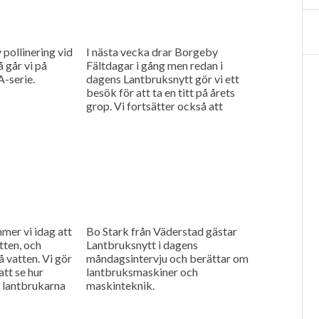
v pollinering vid
I nästa vecka drar Borgeby
 går vi på
Fältdagar i gång men redan i
A-serie.
dagens Lantbruksnytt gör vi ett
besök för att ta en titt på årets
grop. Vi fortsätter också att
berätta...
mer vi idag att
Bo Stark från Väderstad gästar
tten, och
Lantbruksnytt i dagens
å vatten. Vi gör
måndagsintervju och berättar om
tt se hur
lantbruksmaskiner och
 lantbrukarna
maskinteknik.