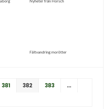
raborg
Nyheter från Horsch
Fältvandring morötter
381
382
383
…