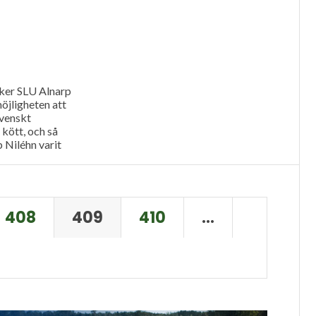
ker SLU Alnarp
öjligheten att
svenskt
l kött, och så
p Niléhn varit
annien och...
408
409
410
…