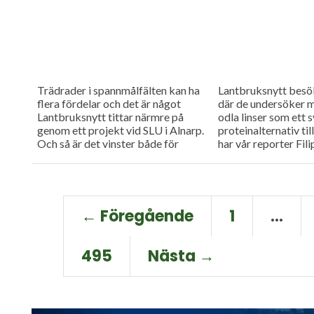
Trädrader i spannmålfälten kan ha
Lantbruksnytt besö
flera fördelar och det är något
där de undersöker m
Lantbruksnytt tittar närmre på
odla linser som ett 
genom ett projekt vid SLU i Alnarp.
proteinalternativ til
Och så är det vinster både för
har vår reporter Fili
bryggeri...
på Cereals i Storbrit
← Föregående
1
…
495
Nästa →