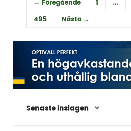
← Föregående
1
…
495
Nästa →
Senaste inslagen