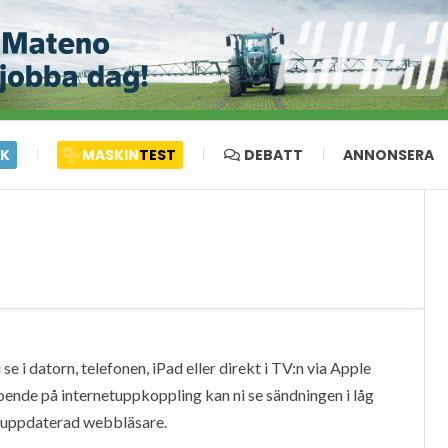
IK
MASKIN
TEST
DEBATT
ANNONSERA
e i datorn, telefonen, iPad eller direkt i TV:n via Apple
oende på internetuppkoppling kan ni se sändningen i låg
en uppdaterad webbläsare.