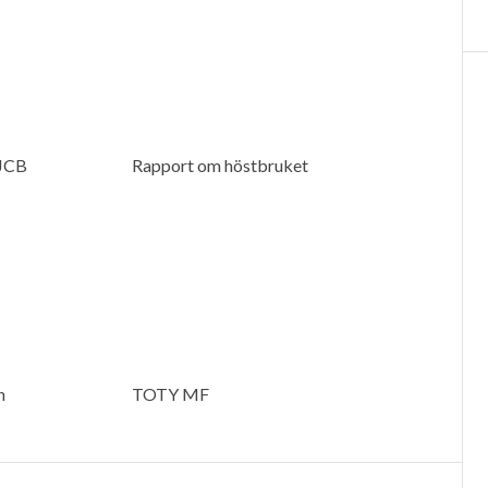
 JCB
Rapport om höstbruket
h
TOTY MF