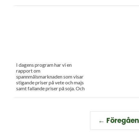
I dagens program har vi en
rapport om
spannmålsmarknaden som visar
stigande priser på vete och majs
samt fallande priser på soja. Och
så har vi premiär för vårt
måndagsprogram med en längre
intervju med Erik Stjerndahl vd
för HIR Skåne, som berättar om
Borgeby fältdagar.
← Föregåe