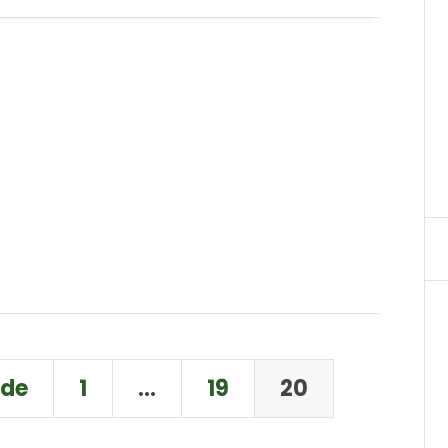
nde
1
…
19
20