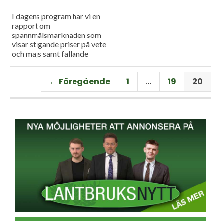
I dagens program har vi en
rapport om
spannmålsmarknaden som
visar stigande priser på vete
och majs samt fallande
priser på soja. Och så har vi
premiär för vårt
← Föregående
1
…
19
20
måndagsprogram med en
längre intervju med Erik
Stjerndahl vd för HIR Skåne,
som berättar om Borgeby
fältdagar.