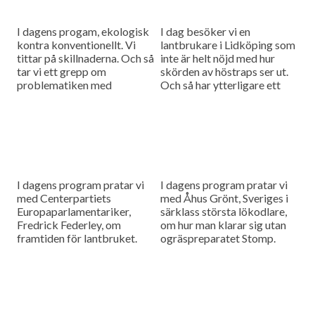
I dagens progam, ekologisk
I dag besöker vi en
kontra konventionellt. Vi
lantbrukare i Lidköping som
tittar på skillnaderna. Och så
inte är helt nöjd med hur
tar vi ett grepp om
skörden av höstraps ser ut.
problematiken med
Och så har ytterligare ett
Renkavle.
djur dött på grund av...
I dagens program pratar vi
I dagens program pratar vi
med Centerpartiets
med Åhus Grönt, Sveriges i
Europaparlamentariker,
särklass största lökodlare,
Fredrick Federley, om
om hur man klarar sig utan
framtiden för lantbruket.
ogräspreparatet Stomp.
Och så tittar vi lite på den
Och så var vår reporter Filip
krishjälp som EU tagit fram
Niléhn på en...
till mjölkproducenterna, ett
stöd...