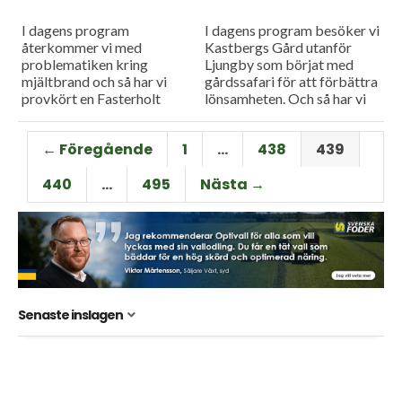
I dagens program
I dagens program besöker vi
återkommer vi med
Kastbergs Gård utanför
problematiken kring
Ljungby som börjat med
mjältbrand och så har vi
gårdssafari för att förbättra
provkört en Fasterholt
lönsamheten. Och så har vi
bevattningsmaskin och vår
en rapport från den franska
reporter Filip Niléhn
maskintillverkaren Kuhns
← Föregående
1
…
438
439
berättar om för- och
pressvisning i...
nackdelar med den.
440
…
495
Nästa →
Senaste inslagen