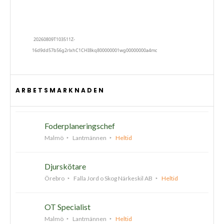
ARBETSMARKNADEN
Foderplaneringschef
Malmö
Lantmännen
Heltid
Djurskötare
Örebro
Falla Jord o Skog Närkeskil AB
Heltid
OT Specialist
Malmö
Lantmännen
Heltid