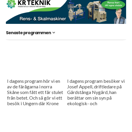
Senaste programmen
I dagens program hör vi en
I dagens program besöker vi
av de färågarna i norra
Josef Appell, driftledare på
Skåne som fått ett får stulet
Gårdstånga Nygård, han
från betet. Och så gör vi ett
berättar om sin syn på
besök i Ungern där Krone
ekologisk- och
visat...
konventionell produktion.
På gården tillämpas båda
systemen. Och så har vi...