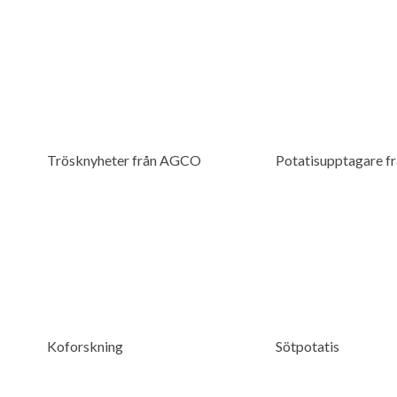
Trösknyheter från AGCO
Potatisupptagare f
Koforskning
Sötpotatis