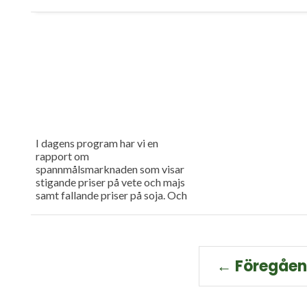
I dagens program har vi en
rapport om
spannmålsmarknaden som visar
stigande priser på vete och majs
samt fallande priser på soja. Och
så har vi premiär för vårt
måndagsprogram med en längre
intervju med Erik Stjerndahl vd
för HIR Skåne, som berättar om
Borgeby fältdagar.
← Föregåe