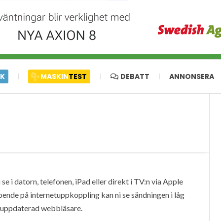
IK
MASKIN
TEST
DEBATT
ANNONSERA
e i datorn, telefonen, iPad eller direkt i TV:n via Apple
oende på internetuppkoppling kan ni se sändningen i låg
en uppdaterad webbläsare.