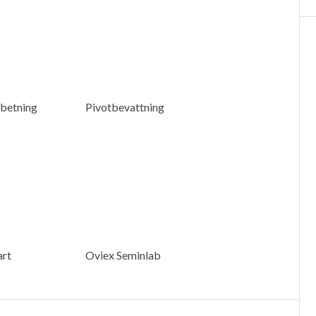
betning
Pivotbevattning
art
Oviex Seminlab