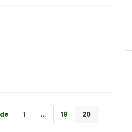
nde
1
…
19
20