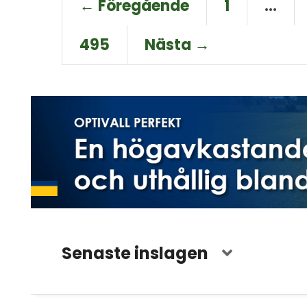
← Föregående
1
…
495
Nästa →
Senaste inslagen