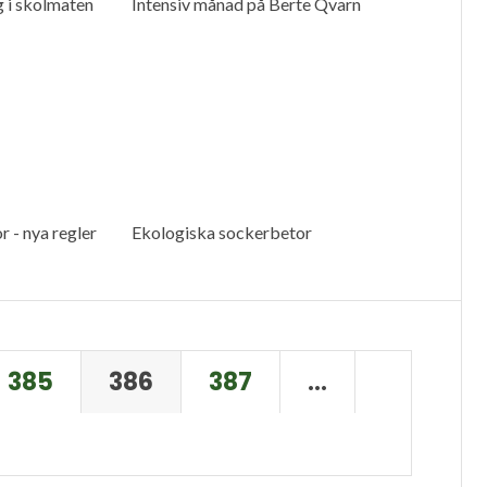
 i skolmaten
Intensiv månad på Berte Qvarn
 - nya regler
Ekologiska sockerbetor
385
386
387
…