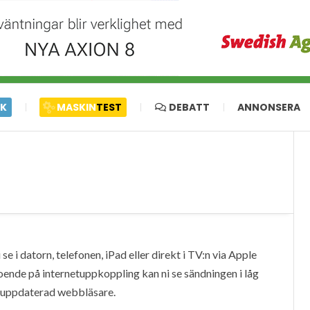
IK
MASKIN
TEST
DEBATT
ANNONSERA
e i datorn, telefonen, iPad eller direkt i TV:n via Apple
oende på internetuppkoppling kan ni se sändningen i låg
en uppdaterad webbläsare.