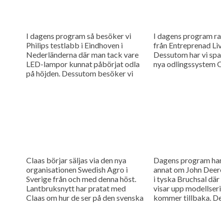
I dagens program så besöker vi
I dagens program ra
Philips testlabb i Eindhoven i
från Entreprenad Li
Nederländerna där man tack vare
Dessutom har vi spa
LED-lampor kunnat påbörjat odla
nya odlingssystem 
på höjden. Dessutom besöker vi
Janne Kuusiniemi som driver
mjölkproduktion...
Claas börjar säljas via den nya
Dagens program han
organisationen Swedish Agro i
annat om John Deere
Sverige från och med denna höst.
i tyska Bruchsal där
Lantbruksnytt har pratat med
visar upp modellser
Claas om hur de ser på den svenska
kommer tillbaka. De
marknaden och...
besökt en tysk mjö
för...