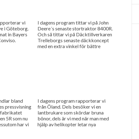
pporterar vi
I dagens program tittar vi på John
ve i Göteborg.
Deere´s senaste stortraktor 8400R.
nat in Bayers
Och så tittar vi på Däcktillverkaren
Conviso.
Trelleborgs senaste däckkoncept
med en extra vinkel för bättre
grepp.
dlar bland
I dagens program rapporterar vi
s pressvisning
från Öland. Dels besöker vi en
 fabrikatet
lantbrukare som skördar bruna
ien 5R som nu
bönor, dels är vi med när man med
ssutom har vi
hjälp av helikopter letar nya
lkproducent
grundvattenförekomster på...