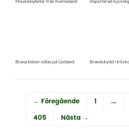
Maskinnyheter från Kverneland
Importerad kyckling
Bruna bönor odlas på Gotland
Brandskydd i tröskor
← Föregående
1
…
405
Nästa →