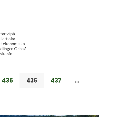
tar vi på
l att öka
et ekonomiska
odlingen Och så
ska sin
ntbruksnytt
435
436
437
…