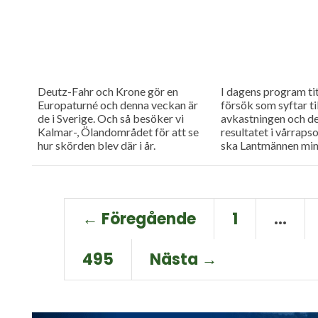
Deutz-Fahr och Krone gör en
I dagens program tit
Europaturné och denna veckan är
försök som syftar til
de i Sverige. Och så besöker vi
avkastningen och d
Kalmar-, Ölandområdet för att se
resultatet i vårraps
hur skörden blev där i år.
ska Lantmännen min
klimatpåverkan, La
berättar hur.
← Föregående
1
…
495
Nästa →