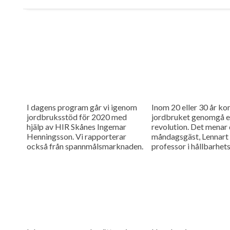
I dagens program går vi igenom
Inom 20 eller 30 år k
jordbruksstöd för 2020 med
jordbruket genomgå e
hjälp av HIR Skånes Ingemar
revolution. Det menar
Henningsson. Vi rapporterar
måndagsgäst, Lennart
också från spannmålsmarknaden.
professor i hållbarhe
vid Lunds universitet.