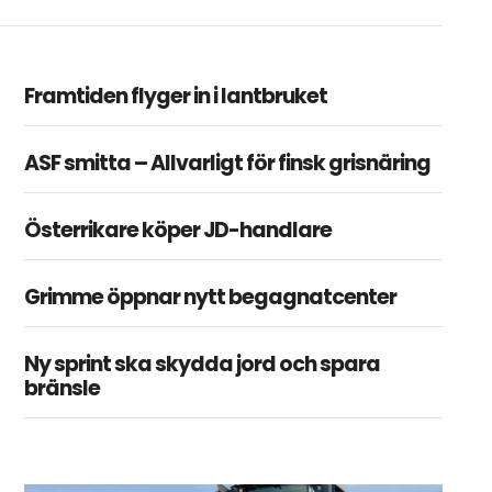
Framtiden flyger in i lantbruket
ASF smitta – Allvarligt för finsk grisnäring
Österrikare köper JD-handlare
Grimme öppnar nytt begagnatcenter
Ny sprint ska skydda jord och spara
bränsle