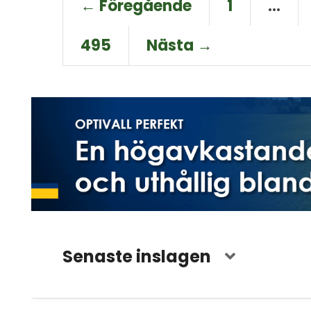
← Föregående
1
…
495
Nästa →
Senaste inslagen