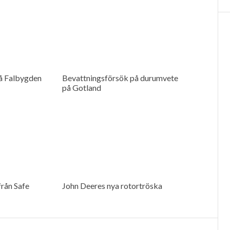
å Falbygden
Bevattningsförsök på durumvete
på Gotland
rån Safe
John Deeres nya rotortröska