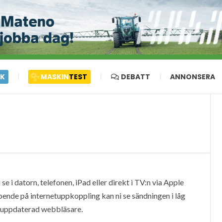
IK
MASKIN
TEST
DEBATT
ANNONSERA
e i datorn, telefonen, iPad eller direkt i TV:n via Apple
oende på internetuppkoppling kan ni se sändningen i låg
en uppdaterad webbläsare.