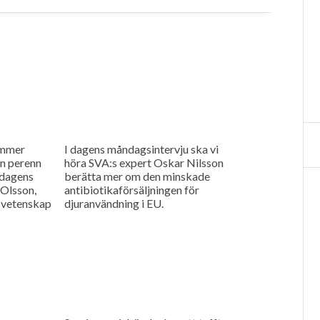
ommer
I dagens måndagsintervju ska vi
n perenn
höra SVA:s expert Oskar Nilsson
 dagens
berätta mer om den minskade
 Olsson,
antibiotikaförsäljningen för
tsvetenskap
djuranvändning i EU.