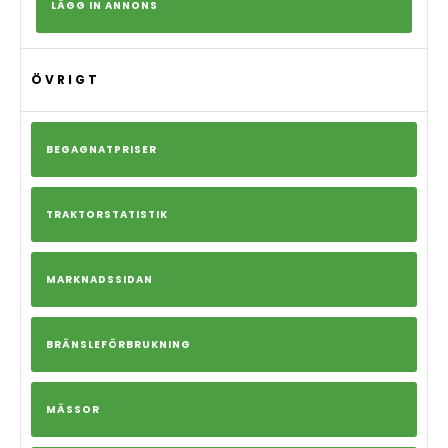
LÄGG IN ANNONS
ÖVRIGT
BEGAGNATPRISER
TRAKTORSTATISTIK
MARKNADSSIDAN
BRÄNSLEFÖRBRUKNING
MÄSSOR