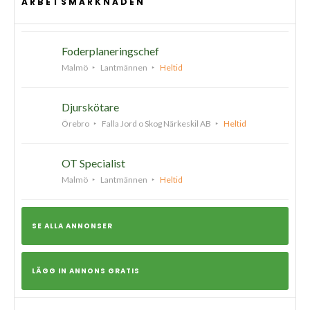
ARBETSMARKNADEN
Foderplaneringschef
Malmö
Lantmännen
Heltid
Djurskötare
Örebro
Falla Jord o Skog Närkeskil AB
Heltid
OT Specialist
Malmö
Lantmännen
Heltid
SE ALLA ANNONSER
LÄGG IN ANNONS GRATIS