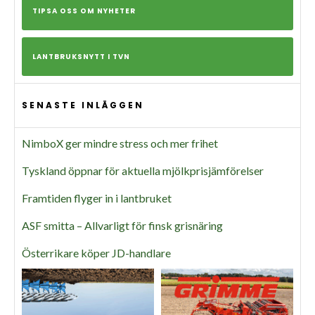
TIPSA OSS OM NYHETER
LANTBRUKSNYTT I TVN
SENASTE INLÄGGEN
NimboX ger mindre stress och mer frihet
Tyskland öppnar för aktuella mjölkprisjämförelser
Framtiden flyger in i lantbruket
ASF smitta – Allvarligt för finsk grisnäring
Österrikare köper JD-handlare