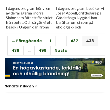
I dagens program hör vi en
I dagens program besöker vi
av de färågarna i norra
Josef Appell, driftledare på
Skåne som fått ett får stulet
Gårdstånga Nygård, han
från betet. Och så gör vi ett
berättar om sin syn på
besök i Ungern där Krone
ekologisk- och
visat...
konventionell produktion.
På gården tillämpas båda
← Föregående
1
…
437
438
systemen. Och så har vi...
439
…
495
Nästa →
Senaste inslagen