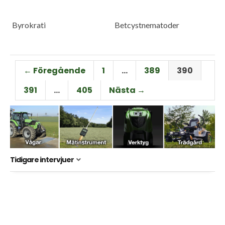
Byrokrati
Betcystnematoder
← Föregående
1
…
389
390
391
…
405
Nästa →
Tidigare intervjuer