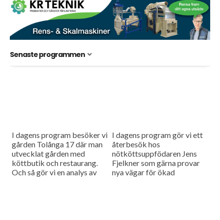
Senaste programmen
I dagens program besöker vi
I dagens program gör vi ett
gården Tolånga 17 där man
återbesök hos
utvecklat gården med
nötköttsuppfödaren Jens
köttbutik och restaurang.
Fjelkner som gärna provar
Och så gör vi en analys av
nya vägar för ökad
grismarknaden i Sverige och
lönsamhet. Och så har vi
i världen.
intervjuat företrädare för
Kverneland som berättar
om...