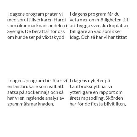
I dagens program pratar vi
I dagens program får du
med spruttillverkaren Hardi
veta mer om möjligheten till
som ökar marknadsandelen i
att bygga svenska koplatser
Sverige. De berättar för oss
billigare än vad som sker
om hur de ser på växtskydd
idag. Och så har vi har tittat
framöver. Och så får du veta
på verktyget Skira som...
mer...
I dagens program besöker vi
I dagens nyheter på
en lantbrukare som valt att
Lantbruksnytt har vi
satsa på sockermajs och så
ytterligare en rapport om
har vi en ingående analys av
årets rapsodling. Skörden
spannmålsmarknaden,
har för de flesta blivit liten,
eftersom det kommit en ny
men vi har funnit en
USDA-rapport.
lantbrukare som lyckats
bemästra problemen...