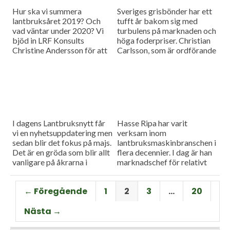
Hur ska vi summera
Sveriges grisbönder har ett
lantbruksåret 2019? Och
tufft år bakom sig med
vad väntar under 2020? Vi
turbulens på marknaden och
bjöd in LRF Konsults
höga foderpriser. Christian
Christine Andersson för att
Carlsson, som är ordförande
reda ut några av
för Skånes och Blekinges
frågetecknen i dagens
grisproducenter, vågar ändå
måndagsintervju
se positivt på det
kommande året. Hör mer i
dagens måndagsintervju.
I dagens Lantbruksnytt får
Hasse Ripa har varit
vi en nyhetsuppdatering men
verksam inom
sedan blir det fokus på majs.
lantbruksmaskinbranschen i
Det är en gröda som blir allt
flera decennier. I dag är han
vanligare på åkrarna i
marknadschef för relativt
framför allt Sydsverige. En
nystartade Swedish Agro
som vet allt om majsens
Machinery med
← Föregående
1
2
3
…
20
fördelar, men också om
huvudagenturen Claas. Hur
majsens utmaningar, är Hans
går det för Swedish Agro
Nästa →
Thorell som började odla
Machinery?
grödan redan på 70-talet.