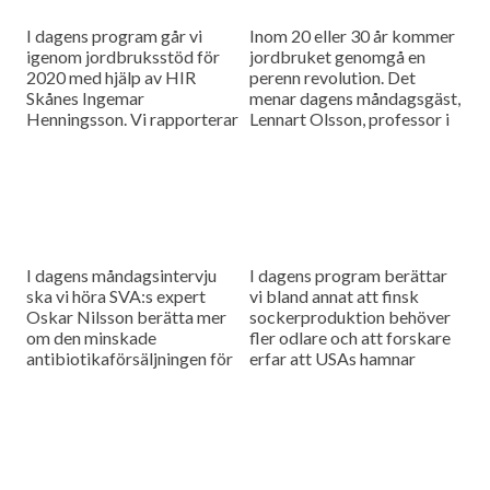
I dagens program går vi
Inom 20 eller 30 år kommer
igenom jordbruksstöd för
jordbruket genomgå en
2020 med hjälp av HIR
perenn revolution. Det
Skånes Ingemar
menar dagens måndagsgäst,
Henningsson. Vi rapporterar
Lennart Olsson, professor i
också från
hållbarhetsvetenskap vid
spannmålsmarknaden.
Lunds universitet.
I dagens måndagsintervju
I dagens program berättar
ska vi höra SVA:s expert
vi bland annat att finsk
Oskar Nilsson berätta mer
sockerproduktion behöver
om den minskade
fler odlare och att forskare
antibiotikaförsäljningen för
erfar att USAs hamnar
djuranvändning i EU.
bombarderas med afrikansk
svinpest.