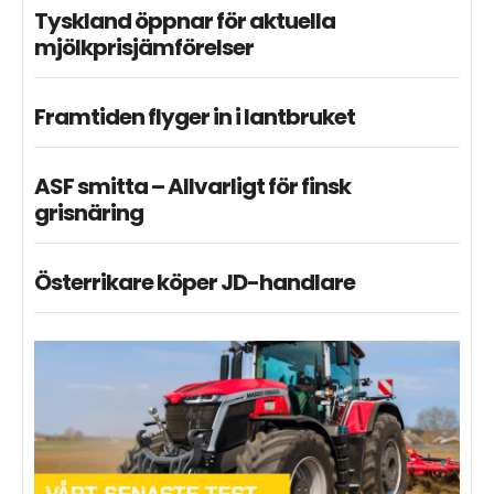
Tyskland öppnar för aktuella
mjölkprisjämförelser
Framtiden flyger in i lantbruket
ASF smitta – Allvarligt för finsk
grisnäring
Österrikare köper JD-handlare