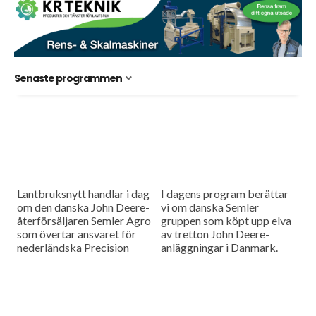
Senaste programmen
Lantbruksnytt handlar i dag
I dagens program berättar
om den danska John Deere-
vi om danska Semler
återförsäljaren Semler Agro
gruppen som köpt upp elva
som övertar ansvaret för
av tretton John Deere-
nederländska Precision
anläggningar i Danmark.
Makers i hela Skandinavien
Dessutom besöker vi det
och så är det högsäsong för
gamla
tulpaner och antalet...
Naturbruksgymnasiet
Plönninge där Swedish Agro
Machinery...