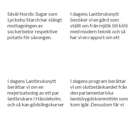
Såväl Nordic Sugar som
I dagens Lantbruksnytt
Lyckeby Starch har stängt
besöker vi en gård som
mottagningen av
ställt om från mjölk till kött
sockerbetor respektive
med modern teknik och så
potatis för säsongen.
har vi en rapport om ett
Lantbruksnytt besöker de
ökande problem med
båda företagen för att
stjälkbakterios i...
sammanfatta kampanjerna
och rapportera om
situationen inför nästa...
I dagens Lantbruksnytt
I dagens program berättar
berättar vi om en
vi om slutbetänkandet från
mejerisatsning av ett par
den parlamentariska
lantbrukare i Hässleholm,
landsbygdskommittén som
och så kan gödslingskurser
kom igår. Dessutom får vi
uppdatera kunskapen för
tips om hur man gör en
fosfor och kalium.
exitplan för sitt
lantbruksföretag. Det är
minst...