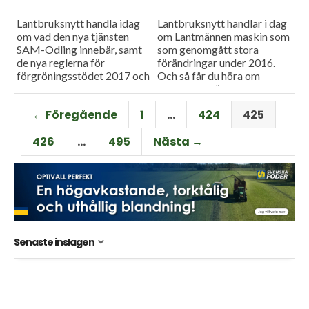
Lantbruksnytt handla idag
Lantbruksnytt handlar i dag
om vad den nya tjänsten
om Lantmännen maskin som
SAM-Odling innebär, samt
som genomgått stora
de nya reglerna för
förändringar under 2016.
förgröningsstödet 2017 och
Och så får du höra om
så kan vi också berätta om
märkningen ”Redig mat från
hur det blir enklare med
trakten” som varit igång ett
← Föregående
1
…
424
425
precisionsodling.
år...
426
…
495
Nästa →
Senaste inslagen