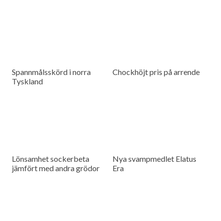
Spannmålsskörd i norra
Chockhöjt pris på arrende
Tyskland
Lönsamhet sockerbeta
Nya svampmedlet Elatus
jämfört med andra grödor
Era