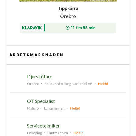
ARBETSMARKNADEN
Djurskötare
Örebro
Falla Jord o Skog Närkeskil AB
Heltid
OT Specialist
Malmö
Lantmännen
Heltid
Servicetekniker
Enköping
Lantmännen
Heltid