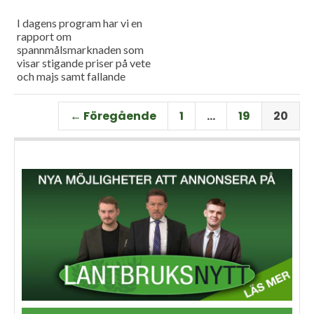
I dagens program har vi en
rapport om
spannmålsmarknaden som
visar stigande priser på vete
och majs samt fallande
priser på soja. Och så har vi
premiär för vårt
← Föregående
1
…
19
20
måndagsprogram med en
längre intervju med Erik
Stjerndahl vd för HIR Skåne,
som berättar om Borgeby
fältdagar.