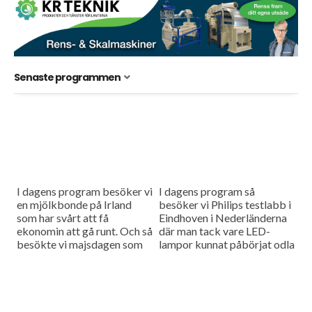
Senaste programmen
I dagens program besöker vi
I dagens program så
en mjölkbonde på Irland
besöker vi Philips testlabb i
som har svårt att få
Eindhoven i Nederländerna
ekonomin att gå runt. Och så
där man tack vare LED-
besökte vi majsdagen som
lampor kunnat påbörjat odla
arrangerades i slutet på
på höjden. Dessutom
förra veckan.
besöker vi Janne Kuusiniemi
som driver
mjölkproduktion...