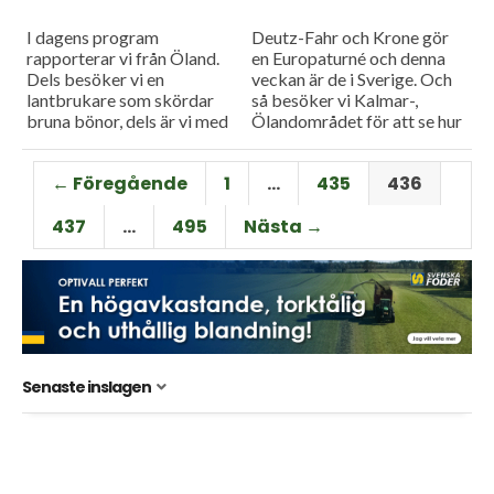
I dagens program
Deutz-Fahr och Krone gör
rapporterar vi från Öland.
en Europaturné och denna
Dels besöker vi en
veckan är de i Sverige. Och
lantbrukare som skördar
så besöker vi Kalmar-,
bruna bönor, dels är vi med
Ölandområdet för att se hur
när man med hjälp av
skörden blev där i år.
helikopter letar nya
← Föregående
1
…
435
436
grundvattenförekomster
på...
437
…
495
Nästa →
Senaste inslagen