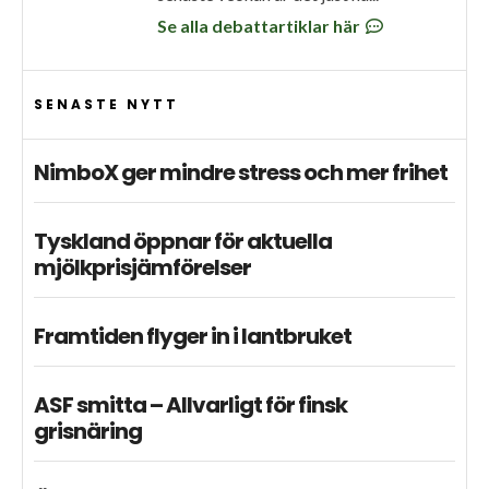
Se alla debattartiklar här
SENASTE NYTT
NimboX ger mindre stress och mer frihet
Tyskland öppnar för aktuella
mjölkprisjämförelser
Framtiden flyger in i lantbruket
ASF smitta – Allvarligt för finsk
grisnäring