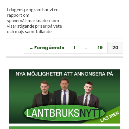
I dagens program har vi en
rapport om
spannmålsmarknaden som
visar stigande priser på vete
och majs samt fallande
priser på soja. Och så har vi
premiär för vårt
← Föregående
1
…
19
20
måndagsprogram med en
längre intervju med Erik
Stjerndahl vd för HIR Skåne,
som berättar om Borgeby
fältdagar.