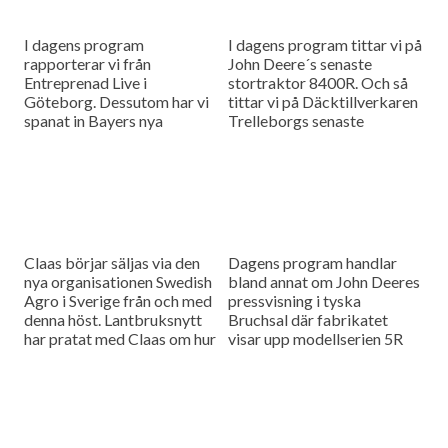
I dagens program
I dagens program tittar vi på
rapporterar vi från
John Deere´s senaste
Entreprenad Live i
stortraktor 8400R. Och så
Göteborg. Dessutom har vi
tittar vi på Däcktillverkaren
spanat in Bayers nya
Trelleborgs senaste
odlingssystem Conviso.
däckkoncept med en extra
vinkel för bättre grepp.
Claas börjar säljas via den
Dagens program handlar
nya organisationen Swedish
bland annat om John Deeres
Agro i Sverige från och med
pressvisning i tyska
denna höst. Lantbruksnytt
Bruchsal där fabrikatet
har pratat med Claas om hur
visar upp modellserien 5R
de ser på den svenska
som nu kommer tillbaka.
marknaden och...
Dessutom har vi besökt en
tysk mjölkproducent för...