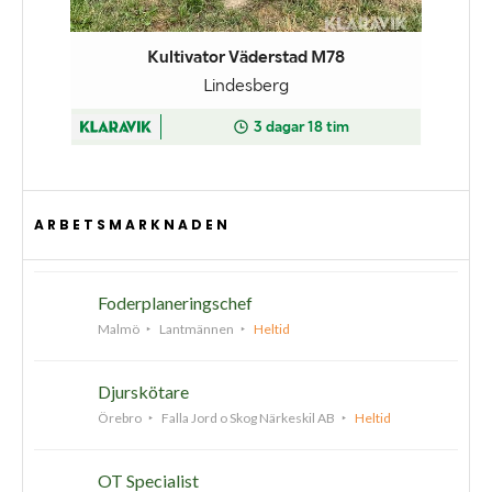
ARBETSMARKNADEN
Foderplaneringschef
Malmö
Lantmännen
Heltid
Djurskötare
Örebro
Falla Jord o Skog Närkeskil AB
Heltid
OT Specialist