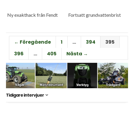
Ny exakthack från Fendt
Fortsatt grundvattenbrist
← Föregående
1
…
394
395
396
…
405
Nästa →
Tidigare intervjuer