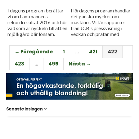
I dagens program berättar
I lördagens program handlar
vi om Lantmännens
det ganska mycket om
rekordresultat 2016 och hör
maskiner. Vi får rapporter
vad som är nyckeln till att en
från JCB:s pressvisning i
mjölkgård blir lönsam.
veckan och pratar med
Söderberg & Haak i
Staffanstorp om hur det är
← Föregående
1
…
421
422
att...
423
…
495
Nästa →
Senaste inslagen