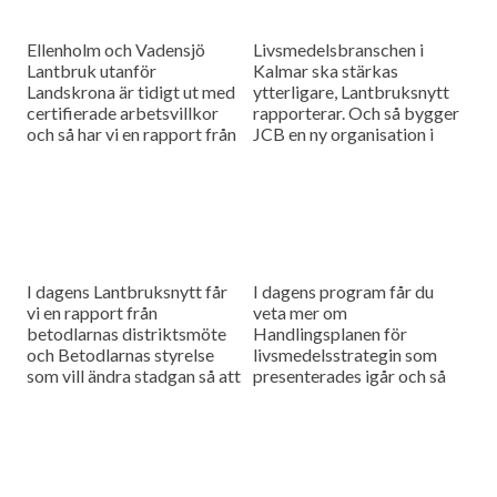
Ellenholm och Vadensjö
Livsmedelsbranschen i
Lantbruk utanför
Kalmar ska stärkas
Landskrona är tidigt ut med
ytterligare, Lantbruksnytt
certifierade arbetsvillkor
rapporterar. Och så bygger
och så har vi en rapport från
JCB en ny organisation i
danska Plantekongressen
Sverige, vi har pratat med
om problem med gräsogräs.
deras svenska
marknadschef.
I dagens Lantbruksnytt får
I dagens program får du
vi en rapport från
veta mer om
betodlarnas distriktsmöte
Handlingsplanen för
och Betodlarnas styrelse
livsmedelsstrategin som
som vill ändra stadgan så att
presenterades igår och så
medlemmarna kommer
har vi träffat betodlare som
närmare styrelsen. Sedan
väljer bort betodling på
kan vi konstatera att
grund av dålig ersättning.
bönodlingen går...
Vi...