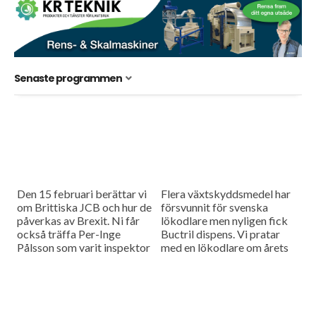
Senaste programmen
Den 15 februari berättar vi
Flera växtskyddsmedel har
om Brittiska JCB och hur de
försvunnit för svenska
påverkas av Brexit. Ni får
lökodlare men nyligen fick
också träffa Per-Inge
Buctril dispens. Vi pratar
Pålsson som varit inspektor
med en lökodlare om årets
på Trolle Ljungby i 35 år
odling. Dessutom besöker vi
men...
Sjörups traktor i Danmark
som sedan 1963...