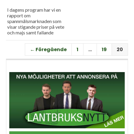
I dagens program har vi en
rapport om
spannmålsmarknaden som
visar stigande priser på vete
och majs samt fallande
priser på soja. Och så har vi
premiär för vårt
← Föregående
1
…
19
20
måndagsprogram med en
längre intervju med Erik
Stjerndahl vd för HIR Skåne,
som berättar om Borgeby
fältdagar.