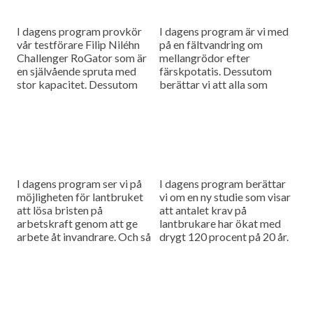
I dagens program provkör
I dagens program är vi med
vår testförare Filip Niléhn
på en fältvandring om
Challenger RoGator som är
mellangrödor efter
en självående spruta med
färskpotatis. Dessutom
stor kapacitet. Dessutom
berättar vi att alla som
har vi träffat lantbrukaren
ansökt om stöd för minskad
Emil Olsson som satsar på
mjölkproduktion i Europa
organisk gödsling...
får det.
I dagens program ser vi på
I dagens program berättar
möjligheten för lantbruket
vi om en ny studie som visar
att lösa bristen på
att antalet krav på
arbetskraft genom att ge
lantbrukare har ökat med
arbete åt invandrare. Och så
drygt 120 procent på 20 år.
går vi igenom skördläget för
Dessutom fortsätter vi vår
potatis i Mellansverige.
rapportering...