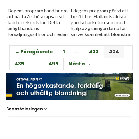
Dagens program handlar om
I dagens program gör vi ett
att nästa års höstrapsareal
besök hos Hallands äldsta
kan bli rekordstor. Detta
gårdscharketuri som med
enligt handelns
hjälp av granngårdarna får
försäljningssiffror och redan
sin verksamhet att blomstra.
nu rustar man sig för
Och så ska det handla om
Skidgallmyggan som varit
Svavelsyra i flytgödsel....
← Föregående
1
…
433
434
ett stort problem i år....
435
…
495
Nästa →
Senaste inslagen