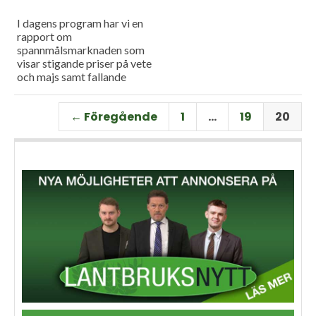
I dagens program har vi en
rapport om
spannmålsmarknaden som
visar stigande priser på vete
och majs samt fallande
priser på soja. Och så har vi
premiär för vårt
← Föregående
1
…
19
20
måndagsprogram med en
längre intervju med Erik
Stjerndahl vd för HIR Skåne,
som berättar om Borgeby
fältdagar.