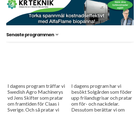
Senaste programmen
I dagens program träffar vi
I dagens program har vi
Swedish Agro Machinerys
besökt Solgården som föder
vd Jens Skifter som pratar
upp frilandsgrisar och pratar
om framtiden för Claas i
om för- och nackdelar.
Sverige. Och så pratar vi
Dessutom berättar vi om
med Markus Möller som är
biologisk markkartering
försäljningschef på...
som gör att man kan se
smitta...