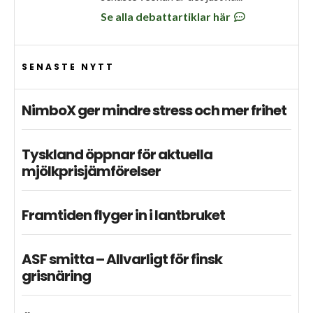
Se alla debattartiklar här
SENASTE NYTT
NimboX ger mindre stress och mer frihet
Tyskland öppnar för aktuella
mjölkprisjämförelser
Framtiden flyger in i lantbruket
ASF smitta – Allvarligt för finsk
grisnäring