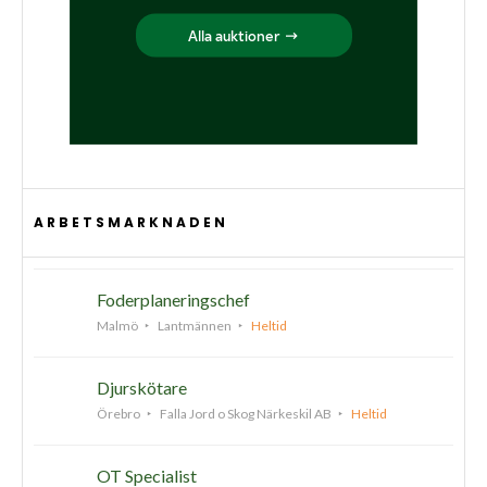
ARBETSMARKNADEN
Foderplaneringschef
Malmö
Lantmännen
Heltid
Djurskötare
Örebro
Falla Jord o Skog Närkeskil AB
Heltid
OT Specialist