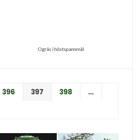
Ogräs i höstspannmål
396
397
398
…