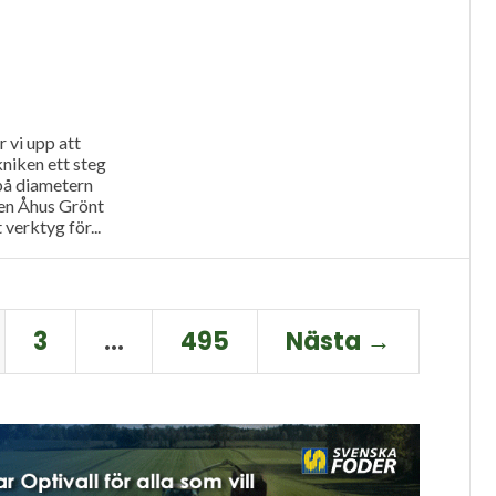
 vi upp att
niken ett steg
 på diametern
ren Åhus Grönt
 verktyg för...
3
…
495
Nästa →