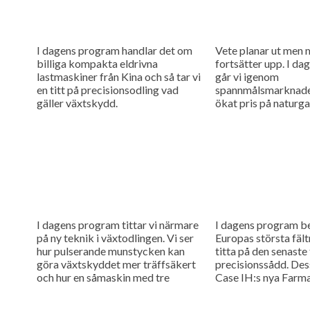
I dagens program handlar det om
Vete planar ut men 
billiga kompakta eldrivna
fortsätter upp. I d
lastmaskiner från Kina och så tar vi
går vi igenom
en titt på precisionsodling vad
spannmålsmarknaden
gäller växtskydd.
ökat pris på naturga
gödselpriset att börj
även i Sverige.
I dagens program tittar vi närmare
I dagens program be
på ny teknik i växtodlingen. Vi ser
Europas största fält
hur pulserande munstycken kan
titta på den senaste
göra växtskyddet mer träffsäkert
precisionssådd. Des
och hur en såmaskin med tre
Case IH:s nya Farma
separata tankar kan...
uppkopplad...