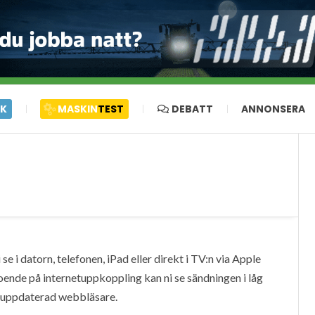
IK
MASKIN
TEST
DEBATT
ANNONSERA
e i datorn, telefonen, iPad eller direkt i TV:n via Apple
oende på internetuppkoppling kan ni se sändningen i låg
en uppdaterad webbläsare.