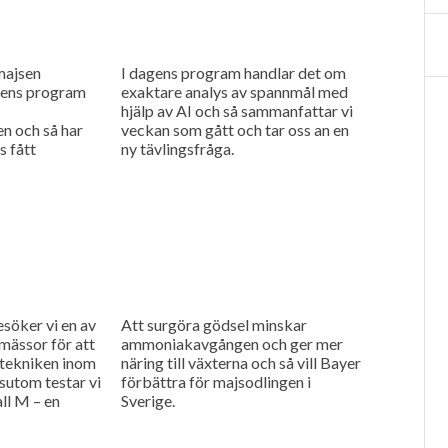
majsen
I dagens program handlar det om
agens program
exaktare analys av spannmål med
hjälp av AI och så sammanfattar vi
 och så har
veckan som gått och tar oss an en
s fått
ny tävlingsfråga.
a stiga igen,
söker vi en av
Att surgöra gödsel minskar
mässor för att
ammoniakavgången och ger mer
 tekniken inom
näring till växterna och så vill Bayer
sutom testar vi
förbättra för majsodlingen i
ll M – en
Sverige.