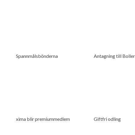
Spannmålsbönderna
Antagning till Bolle
xima blir premiummedlem
Giftfri odling