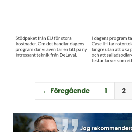
Stödpaket från EU för stora
I dagens program tar
kostnader. Om det handlar dagens
Case IH tar rotortek
program där vi även tar en titt på ny
längre utan att öka
intressant teknik från DeLaval.
och att salladsodla
testar larver som ett
← Föregående
1
2