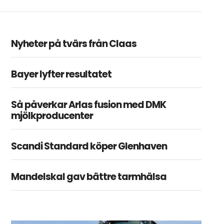
Nyheter på tvärs från Claas
Bayer lyfter resultatet
Så påverkar Arlas fusion med DMK
mjölkproducenter
Scandi Standard köper Glenhaven
Mandelskal gav bättre tarmhälsa