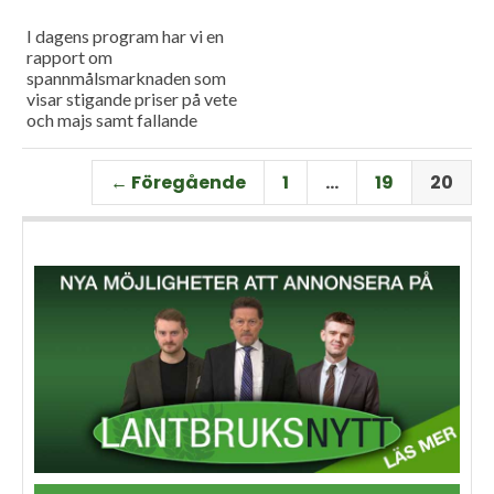
I dagens program har vi en
rapport om
spannmålsmarknaden som
visar stigande priser på vete
och majs samt fallande
priser på soja. Och så har vi
premiär för vårt
← Föregående
1
…
19
20
måndagsprogram med en
längre intervju med Erik
Stjerndahl vd för HIR Skåne,
som berättar om Borgeby
fältdagar.