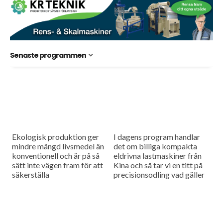
Senaste programmen
Ekologisk produktion ger
I dagens program handlar
mindre mängd livsmedel än
det om billiga kompakta
konventionell och är på så
eldrivna lastmaskiner från
sätt inte vägen fram för att
Kina och så tar vi en titt på
säkerställa
precisionsodling vad gäller
livsmedelsberedskapen,
växtskydd.
men tar man hänsyn till att
konventionell produktion
kan störas...