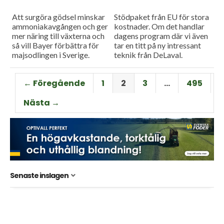
Att surgöra gödsel minskar
Stödpaket från EU för stora
ammoniakavgången och ger
kostnader. Om det handlar
mer näring till växterna och
dagens program där vi även
så vill Bayer förbättra för
tar en titt på ny intressant
majsodlingen i Sverige.
teknik från DeLaval.
← Föregående
1
2
3
…
495
Nästa →
Senaste inslagen