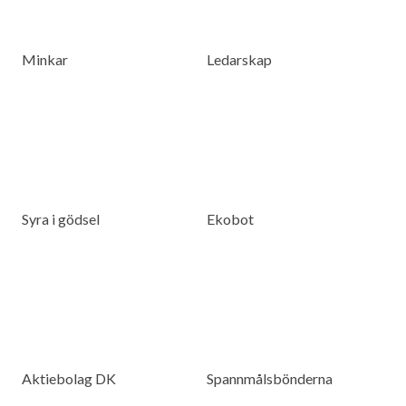
Minkar
Ledarskap
Syra i gödsel
Ekobot
Aktiebolag DK
Spannmålsbönderna