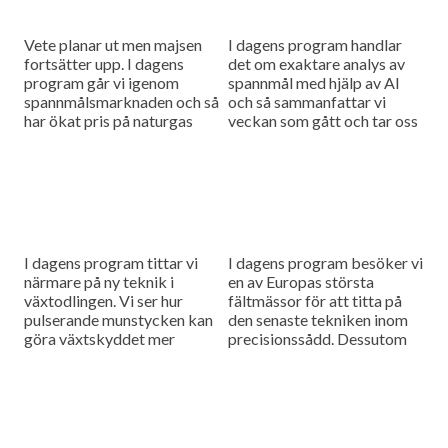
Vete planar ut men majsen
I dagens program handlar
fortsätter upp. I dagens
det om exaktare analys av
program går vi igenom
spannmål med hjälp av AI
spannmålsmarknaden och så
och så sammanfattar vi
har ökat pris på naturgas
veckan som gått och tar oss
fått gödselpriset att börja
an en ny tävlingsfråga.
stiga igen, även i Sverige.
I dagens program tittar vi
I dagens program besöker vi
närmare på ny teknik i
en av Europas största
växtodlingen. Vi ser hur
fältmässor för att titta på
pulserande munstycken kan
den senaste tekniken inom
göra växtskyddet mer
precisionssådd. Dessutom
träffsäkert och hur en
testar vi Case IH:s nya
såmaskin med tre separata
Farmall M – en
tankar kan...
uppkopplad...