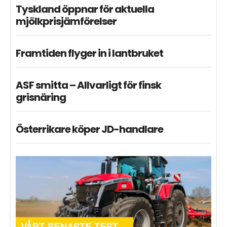
Tyskland öppnar för aktuella
mjölkprisjämförelser
Framtiden flyger in i lantbruket
ASF smitta – Allvarligt för finsk
grisnäring
Österrikare köper JD-handlare