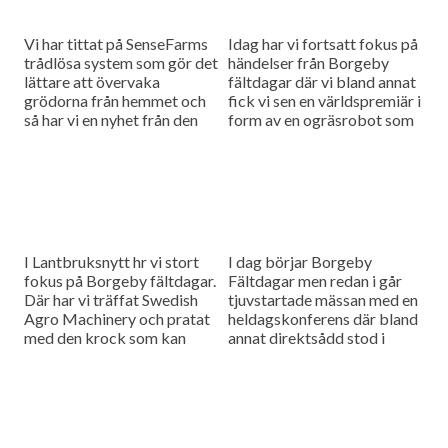
Vi har tittat på SenseFarms
Idag har vi fortsatt fokus på
trådlösa system som gör det
händelser från Borgeby
lättare att övervaka
fältdagar där vi bland annat
grödorna från hemmet och
fick vi sen en världspremiär i
så har vi en nyhet från den
form av en ogräsrobot som
nederländska
kan minska användandet av
maskintillverkaren Vredo
herbicider...
har tagit fram...
I Lantbruksnytt hr vi stort
I dag börjar Borgeby
fokus på Borgeby fältdagar.
Fältdagar men redan i går
Där har vi träffat Swedish
tjuvstartade mässan med en
Agro Machinery och pratat
heldagskonferens där bland
med den krock som kan
annat direktsådd stod i
uppstå när de ska sälja
fokus. Vi ska också få svar
produkter både...
på hur vi klarar...