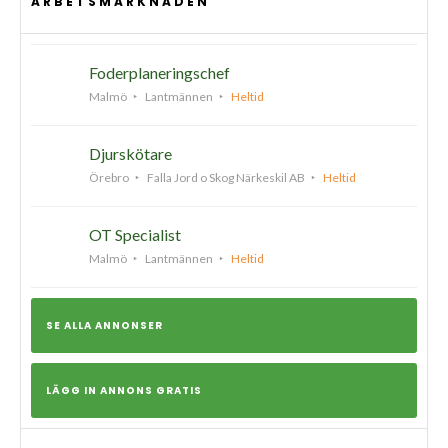
ARBETSMARKNADEN
Foderplaneringschef
Malmö
Lantmännen
Heltid
Djurskötare
Örebro
Falla Jord o Skog Närkeskil AB
Heltid
OT Specialist
Malmö
Lantmännen
Heltid
SE ALLA ANNONSER
LÄGG IN ANNONS GRATIS