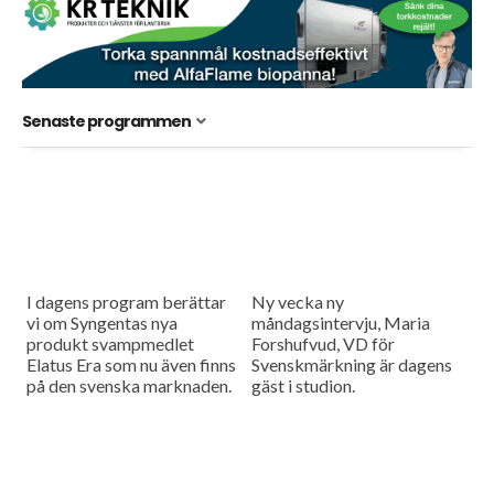
Senaste programmen
I dagens program berättar
Ny vecka ny
vi om Syngentas nya
måndagsintervju, Maria
produkt svampmedlet
Forshufvud, VD för
Elatus Era som nu även finns
Svenskmärkning är dagens
på den svenska marknaden.
gäst i studion.
Och Axel Lundberg från HIR
Skåne har räknat ut hur...