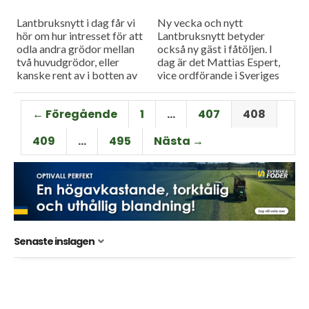
Lantbruksnytt i dag får vi
Ny vecka och nytt
hör om hur intresset för att
Lantbruksnytt betyder
odla andra grödor mellan
också ny gäst i fåtöljen. I
två huvudgrödor, eller
dag är det Mattias Espert,
kanske rent av i botten av
vice ordförande i Sveriges
huvudgrödan ökar i Sverige.
grisföretagare, som blir
Vi har...
utfrågad i
← Föregående
1
…
407
408
Måndagsintervjun.
409
…
495
Nästa →
Senaste inslagen