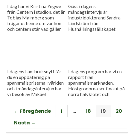
I dag har vi Kristina Yngwe
Gäst i dagens
från Centern i studion, det är
måndagsintervju är
Tobias Malmberg som
industridoktorand Sandra
frågar ut henne om var hon
Lindström från
och centern står vad gäller
Hushållningssällskapet
viktiga lantbruksfrågor, och
Skåne. Hon ger konkreta
så en rapport från
tips till lantbrukare som
spannmålsmarknaden där
sysslar med oljeväxter. Vi
priset på vete och majs går
har också en färsk rapport
upp.
från spannmålsmarknaden.
I dagens Lantbruksnytt får
I dagens program har vi en
du en uppdatering på
rapport från
spannmålspriserna i världen
spannmålsmarknaden.
och i måndagsintervjun har
Höstgrödorna ser fina ut på
vi besök av Mikael
norra halvklotet och
Jeppsson, spannmålschef på
vårbruket flyter på bra.
Lantmännen.
Gäst i vår måndagsintervju
← Föregående
1
…
18
19
20
är Torbjörn Lithell från HK
Scan som berättar om
Nästa →
animalieproduktionen och
slakteribranchens
utmaningar framöver.