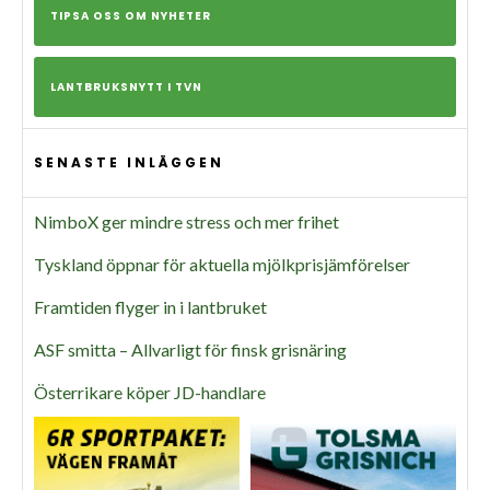
TIPSA OSS OM NYHETER
LANTBRUKSNYTT I TVN
SENASTE INLÄGGEN
NimboX ger mindre stress och mer frihet
Tyskland öppnar för aktuella mjölkprisjämförelser
Framtiden flyger in i lantbruket
ASF smitta – Allvarligt för finsk grisnäring
Österrikare köper JD-handlare