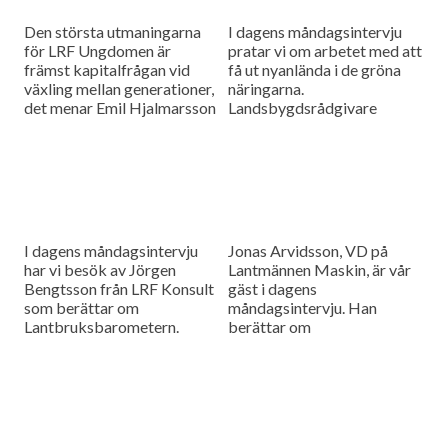
Den största utmaningarna
I dagens måndagsintervju
för LRF Ungdomen är
pratar vi om arbetet med att
främst kapitalfrågan vid
få ut nyanlända i de gröna
växling mellan generationer,
näringarna.
det menar Emil Hjalmarsson
Landsbygdsrådgivare
ordförande för LRF
Christer Yrjas från
Ungdomen Skåne som är
Hushållningssällskapet
gäst i vår måndagsintervju.
berättar om
matchningsprojekt i Skåne i
samarbete med
Arbetsförmedlingen.
I dagens måndagsintervju
Jonas Arvidsson, VD på
har vi besök av Jörgen
Lantmännen Maskin, är vår
Bengtsson från LRF Konsult
gäst i dagens
som berättar om
måndagsintervju. Han
Lantbruksbarometern.
berättar om
lantbruksmaskinbranschen
och alla de förändringar som
sker där.