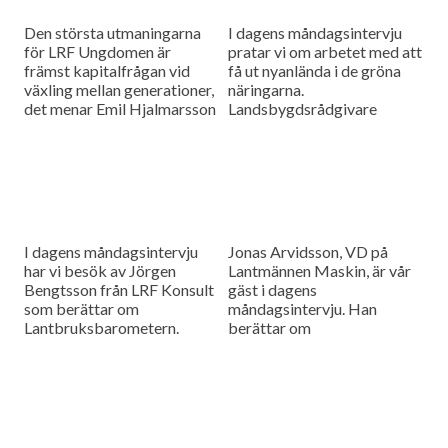
Den största utmaningarna
I dagens måndagsintervju
för LRF Ungdomen är
pratar vi om arbetet med att
främst kapitalfrågan vid
få ut nyanlända i de gröna
växling mellan generationer,
näringarna.
det menar Emil Hjalmarsson
Landsbygdsrådgivare
ordförande för LRF
Christer Yrjas från
Ungdomen Skåne som är
Hushållningssällskapet
gäst i vår måndagsintervju.
berättar om
matchningsprojekt i Skåne i
samarbete med
Arbetsförmedlingen.
I dagens måndagsintervju
Jonas Arvidsson, VD på
har vi besök av Jörgen
Lantmännen Maskin, är vår
Bengtsson från LRF Konsult
gäst i dagens
som berättar om
måndagsintervju. Han
Lantbruksbarometern.
berättar om
lantbruksmaskinbranschen
och alla de förändringar som
sker där.