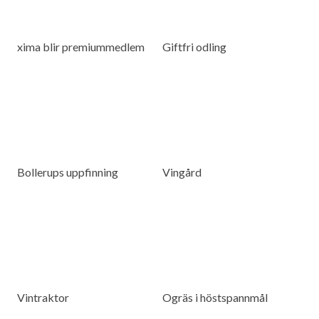
xima blir premiummedlem
Giftfri odling
Bollerups uppfinning
Vingård
Vintraktor
Ogräs i höstspannmål