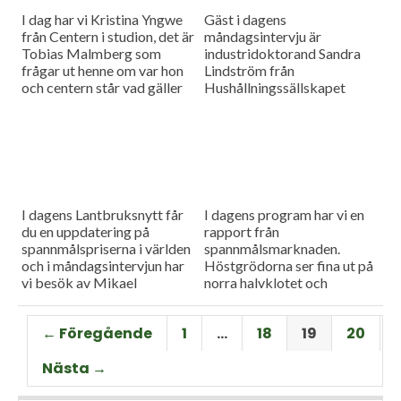
I dag har vi Kristina Yngwe
Gäst i dagens
från Centern i studion, det är
måndagsintervju är
Tobias Malmberg som
industridoktorand Sandra
frågar ut henne om var hon
Lindström från
och centern står vad gäller
Hushållningssällskapet
viktiga lantbruksfrågor, och
Skåne. Hon ger konkreta
så en rapport från
tips till lantbrukare som
spannmålsmarknaden där
sysslar med oljeväxter. Vi
priset på vete och majs går
har också en färsk rapport
upp.
från spannmålsmarknaden.
I dagens Lantbruksnytt får
I dagens program har vi en
du en uppdatering på
rapport från
spannmålspriserna i världen
spannmålsmarknaden.
och i måndagsintervjun har
Höstgrödorna ser fina ut på
vi besök av Mikael
norra halvklotet och
Jeppsson, spannmålschef på
vårbruket flyter på bra.
Lantmännen.
Gäst i vår måndagsintervju
← Föregående
1
…
18
19
20
är Torbjörn Lithell från HK
Scan som berättar om
Nästa →
animalieproduktionen och
slakteribranchens