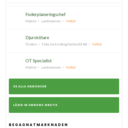
Foderplaneringschef
Malmö
Lantmännen
Heltid
Djurskötare
Örebro
Falla Jord o Skog Närkeskil AB
Heltid
OT Specialist
Malmö
Lantmännen
Heltid
SE ALLA ANNONSER
LÄGG IN ANNONS GRATIS
BEGAGNATMARKNADEN