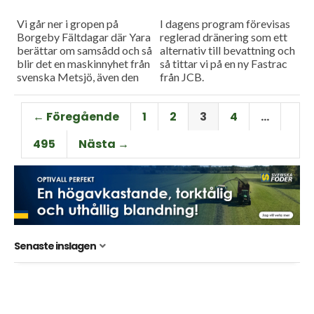
Vi går ner i gropen på
I dagens program förevisas
Borgeby Fältdagar där Yara
reglerad dränering som ett
berättar om samsådd och så
alternativ till bevattning och
blir det en maskinnyhet från
så tittar vi på en ny Fastrac
svenska Metsjö, även den
från JCB.
förevisad på Borgeby.
← Föregående
1
2
3
4
…
495
Nästa →
Senaste inslagen