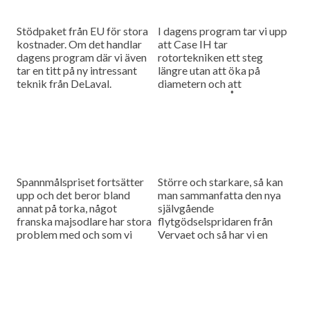
Stödpaket från EU för stora
I dagens program tar vi upp
kostnader. Om det handlar
att Case IH tar
dagens program där vi även
rotortekniken ett steg
tar en titt på ny intressant
längre utan att öka på
teknik från DeLaval.
diametern och att
salladsodlaren Åhus Grönt
testar larver som ett
verktyg för...
Spannmålspriset fortsätter
Större och starkare, så kan
upp och det beror bland
man sammanfatta den nya
annat på torka, något
självgående
franska majsodlare har stora
flytgödselspridaren från
problem med och som vi
Vervaet och så har vi en
tittar närmre på i dagens
tävling och en
program.
nyhetssammanfattning i
dagens program.