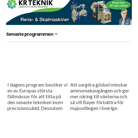
Senaste programmen
I dagens program besöker vi
Att surgöra gödsel minskar
en av Europas största
ammoniakavgången och ger
fältmässor för att titta på
mer näring till växterna och
den senaste tekniken inom
så vill Bayer förbättra för
precisionssådd. Dessutom
majsodlingen i Sverige.
testar vi Case IH:s nya
Farmall M – en
uppkopplad...