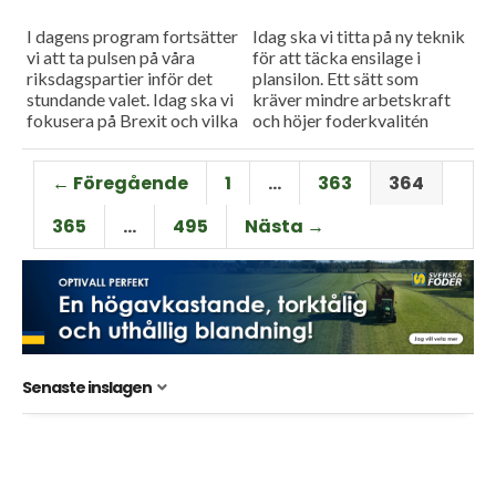
I dagens program fortsätter
Idag ska vi titta på ny teknik
vi att ta pulsen på våra
för att täcka ensilage i
riksdagspartier inför det
plansilon. Ett sätt som
stundande valet. Idag ska vi
kräver mindre arbetskraft
fokusera på Brexit och vilka
och höjer foderkvalitén
konsekvenser detta kan få
enligt företaget själva. Och
för Sveriges lantbrukare....
en ny elektrisk
← Föregående
1
…
363
364
ogrästrimmer...
365
…
495
Nästa →
Senaste inslagen