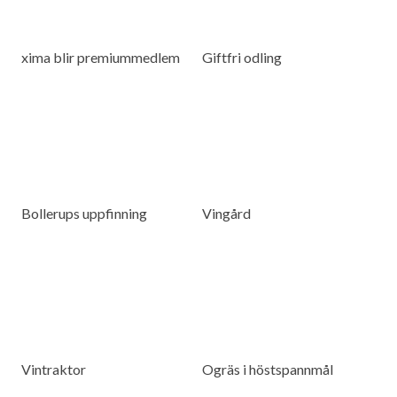
xima blir premiummedlem
Giftfri odling
Bollerups uppfinning
Vingård
Vintraktor
Ogräs i höstspannmål