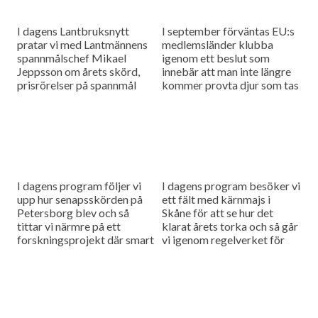
I dagens Lantbruksnytt
I september förväntas EU:s
pratar vi med Lantmännens
medlemsländer klubba
spannmålschef Mikael
igenom ett beslut som
Jeppsson om årets skörd,
innebär att man inte längre
prisrörelser på spannmål
kommer provta djur som tas
och vad växtodlare har att
över landsgränserna för
tänka på just nu. Vi träffar
vissa sjukdomar. I dagens
även en riktigt...
program hör vi...
I dagens program följer vi
I dagens program besöker vi
upp hur senapsskörden på
ett fält med kärnmajs i
Petersborg blev och så
Skåne för att se hur det
tittar vi närmre på ett
klarat årets torka och så går
forskningsprojekt där smart
vi igenom regelverket för
teknik ersätter djurskötaren
att få hjälp att...
vad gäller övervakning och
kontroll.