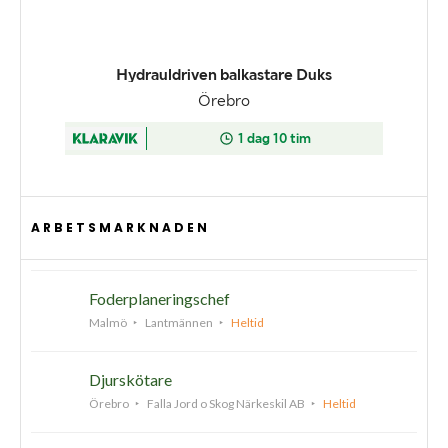
ARBETSMARKNADEN
Foderplaneringschef
Malmö
Lantmännen
Heltid
Djurskötare
Örebro
Falla Jord o Skog Närkeskil AB
Heltid