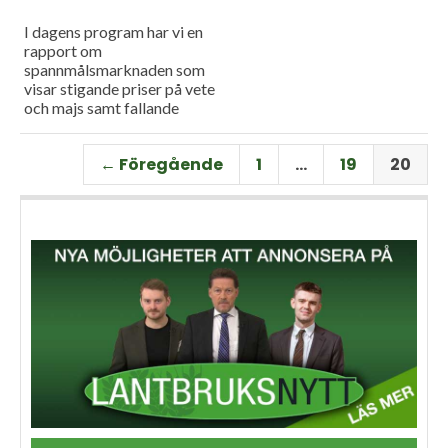
I dagens program har vi en
rapport om
spannmålsmarknaden som
visar stigande priser på vete
och majs samt fallande
priser på soja. Och så har vi
premiär för vårt
← Föregående
1
…
19
20
måndagsprogram med en
längre intervju med Erik
Stjerndahl vd för HIR Skåne,
som berättar om Borgeby
fältdagar.