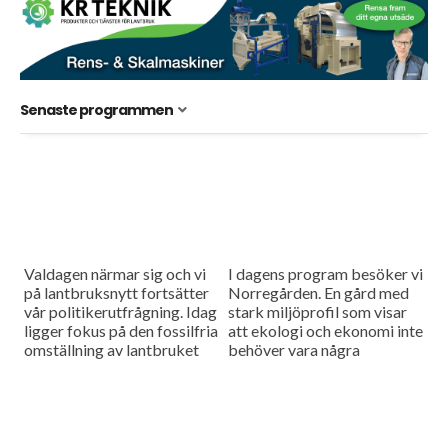
Senaste programmen
Valdagen närmar sig och vi
I dagens program besöker vi
på lantbruksnytt fortsätter
Norregården. En gård med
vår politikerutfrågning. Idag
stark miljöprofil som visar
ligger fokus på den fossilfria
att ekologi och ekonomi inte
omställning av lantbruket
behöver vara några
som riksdagen har beslutat
motsatser. Vi fortsätter vårt
om.
möte hos uppfinnaren Mats
Andersson...