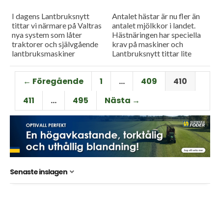
I dagens Lantbruksnytt
Antalet hästar är nu fler än
tittar vi närmare på Valtras
antalet mjölkkor i landet.
nya system som låter
Hästnäringen har speciella
traktorer och självgående
krav på maskiner och
lantbruksmaskiner
Lantbruksnytt tittar lite
registrera allt som sker i
närmre på det. Och så ökar
arbetet för att ge en bra
antalet stölder av
← Föregående
1
…
409
410
grund för uppföljning...
växtskyddsmedel...
411
…
495
Nästa →
Senaste inslagen