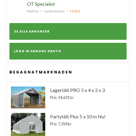
OT Specialist
Malmö
Lantmännen
Heltid
SE ALLA ANNONSER
LÄGG IN ANNONS GRATIS
BEGAGNATMARKNADEN
Lagertält PRO 5 x 4 x 2 x 3
Pris: 14,631 kr
Partytält Plus 5 x 10 m Nu!
Pris: 7,354 kr