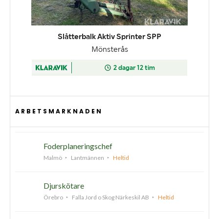
ARBETSMARKNADEN
Foderplaneringschef
Malmö
Lantmännen
Heltid
Djurskötare
Örebro
Falla Jord o Skog Närkeskil AB
Heltid