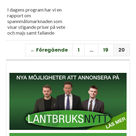
I dagens program har vi en
rapport om
spannmålsmarknaden som
visar stigande priser på vete
och majs samt fallande
priser på soja. Och så har vi
premiär för vårt
← Föregående
1
…
19
20
måndagsprogram med en
längre intervju med Erik
Stjerndahl vd för HIR Skåne,
som berättar om Borgeby
fältdagar.