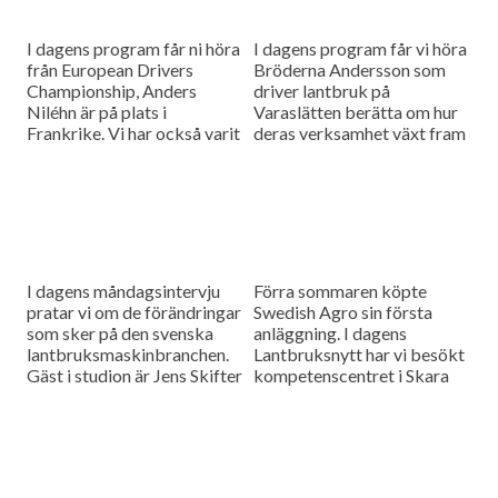
I dagens program får ni höra
I dagens program får vi höra
från European Drivers
Bröderna Andersson som
Championship, Anders
driver lantbruk på
Niléhn är på plats i
Varaslätten berätta om hur
Frankrike. Vi har också varit
deras verksamhet växt fram
med på ett blåsigt fält där
och hur de inför vårbruket
Nordic Sugar och...
investerade i fyra nya Claas-
traktorer....
I dagens måndagsintervju
Förra sommaren köpte
pratar vi om de förändringar
Swedish Agro sin första
som sker på den svenska
anläggning. I dagens
lantbruksmaskinbranchen.
Lantbruksnytt har vi besökt
Gäst i studion är Jens Skifter
kompetenscentret i Skara
ansvarig för
för att höra hur första året
maskinverksamheten på
har varit. Vi har även besökt
Danish Agro.
en...