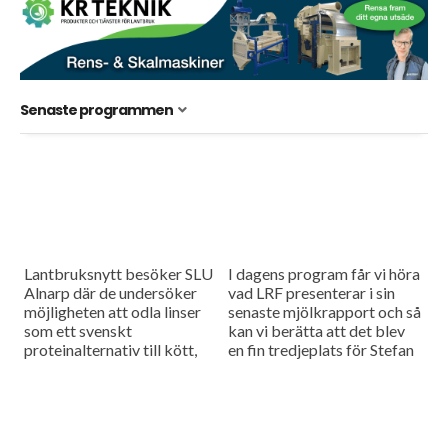
Senaste programmen
Lantbruksnytt besöker SLU
I dagens program får vi höra
Alnarp där de undersöker
vad LRF presenterar i sin
möjligheten att odla linser
senaste mjölkrapport och så
som ett svenskt
kan vi berätta att det blev
proteinalternativ till kött,
en fin tredjeplats för Stefan
och så har vår reporter Filip
Håkansson vid European
Niléhn varit på Cereals i
Drivers...
Storbritannien och...