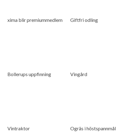
xima blir premiummedlem
Giftfri odling
Bollerups uppfinning
Vingård
Vintraktor
Ogräs i höstspannmål