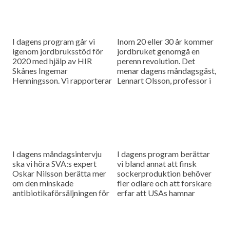
I dagens program går vi
Inom 20 eller 30 år kommer
igenom jordbruksstöd för
jordbruket genomgå en
2020 med hjälp av HIR
perenn revolution. Det
Skånes Ingemar
menar dagens måndagsgäst,
Henningsson. Vi rapporterar
Lennart Olsson, professor i
också från
hållbarhetsvetenskap vid
spannmålsmarknaden.
Lunds universitet.
I dagens måndagsintervju
I dagens program berättar
ska vi höra SVA:s expert
vi bland annat att finsk
Oskar Nilsson berätta mer
sockerproduktion behöver
om den minskade
fler odlare och att forskare
antibiotikaförsäljningen för
erfar att USAs hamnar
djuranvändning i EU.
bombarderas med afrikansk
svinpest.