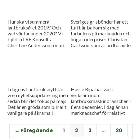
Hur ska vi summera
Sveriges grisbönder har ett
lantbruksåret 2019? Och
tufft år bakom sig med
vad väntar under 2020? Vi
turbulens på marknaden och
bjöd in LRF Konsults
höga foderpriser. Christian
Christine Andersson för att
Carlsson, som är ordförande
reda ut några av
för Skånes och Blekinges
frågetecknen i dagens
grisproducenter, vågar ändå
måndagsintervju
se positivt på det
kommande året. Hör mer i
dagens måndagsintervju.
I dagens Lantbruksnytt får
Hasse Ripa har varit
vi en nyhetsuppdatering men
verksam inom
sedan blir det fokus på majs.
lantbruksmaskinbranschen i
Det är en gröda som blir allt
flera decennier. I dag är han
vanligare på åkrarna i
marknadschef för relativt
framför allt Sydsverige. En
nystartade Swedish Agro
som vet allt om majsens
Machinery med
← Föregående
1
2
3
…
20
fördelar, men också om
huvudagenturen Claas. Hur
majsens utmaningar, är Hans
går det för Swedish Agro