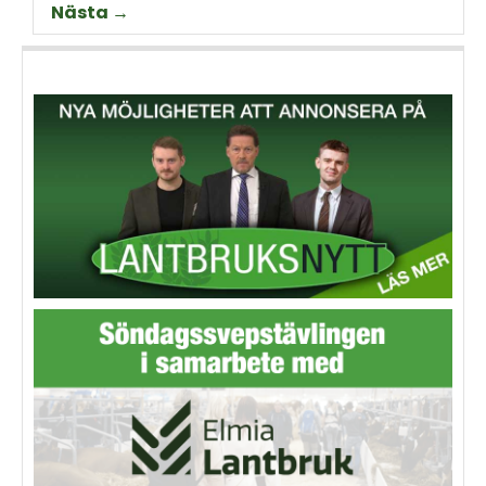
Nästa →
Thorell som började odla
Machinery?
grödan redan på 70-talet.