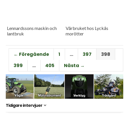
Lennardssons maskin och
Vårbruket hos Lyckås
lantbruk
morötter
← Föregående
1
…
397
398
399
…
405
Nästa →
Tidigare intervjuer