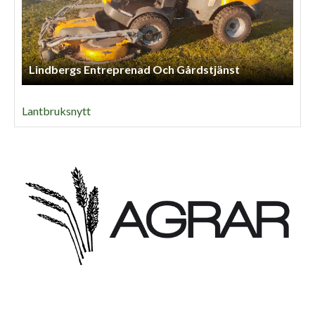
Lindbergs Entreprenad Och Gårdstjänst
Lantbruksnytt