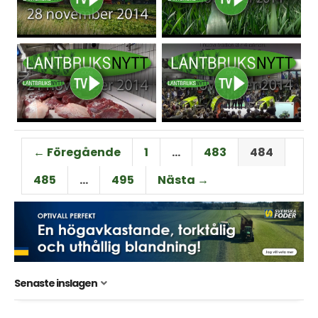
← Föregående
1
…
483
484
485
…
495
Nästa →
Senaste inslagen