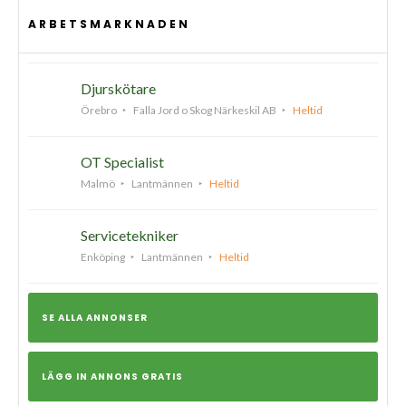
ARBETSMARKNADEN
Djurskötare
Örebro
Falla Jord o Skog Närkeskil AB
Heltid
OT Specialist
Malmö
Lantmännen
Heltid
Servicetekniker
Enköping
Lantmännen
Heltid
SE ALLA ANNONSER
LÄGG IN ANNONS GRATIS