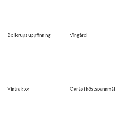
Bollerups uppfinning
Vingård
Vintraktor
Ogräs i höstspannmål