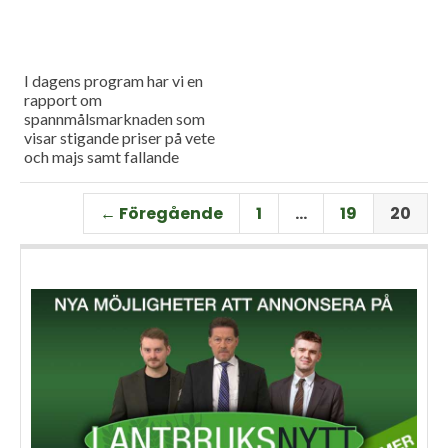
I dagens program har vi en
rapport om
spannmålsmarknaden som
visar stigande priser på vete
och majs samt fallande
priser på soja. Och så har vi
premiär för vårt
← Föregående
1
…
19
20
måndagsprogram med en
längre intervju med Erik
Stjerndahl vd för HIR Skåne,
som berättar om Borgeby
fältdagar.