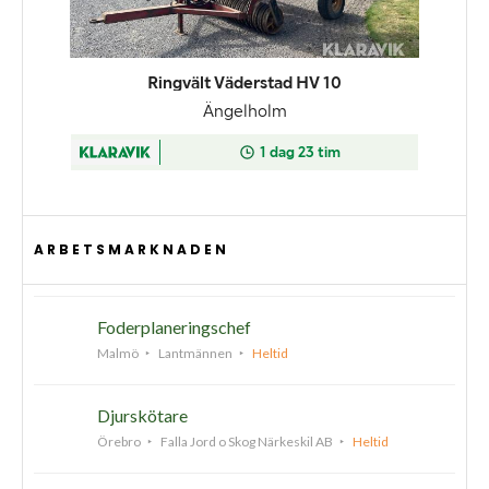
ARBETSMARKNADEN
Foderplaneringschef
Malmö
Lantmännen
Heltid
Djurskötare
Örebro
Falla Jord o Skog Närkeskil AB
Heltid