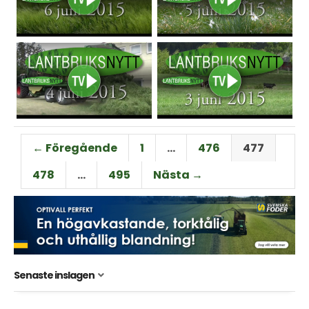
← Föregående
1
…
476
477
478
…
495
Nästa →
Senaste inslagen