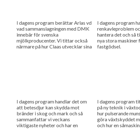
I dagens program berättar Arlas vd
I dagens program h
vad sammanslagningen med DMK
renkavleproblem oc
innebär för svenska
hantera det och så tit
mjölkproducenter. Vi tittar också
nya stora maskiner f
närmare på hur Claas utvecklar sina
fastgödsel.
maskiner genom noggranna
finjusteringar.
I dagens program handlar det om
I dagens program ti
att betesdjur kan skydda mot
på ny teknik i växtod
bränder i skog och mark och så
hur pulserande mun
sammanfattar vi veckans
göra växtskyddet me
viktigaste nyheter och har en
och hur en såmaskin
söndagstävling.
separata tankar kan.