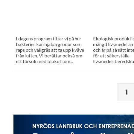
I dagens program tittar vi på hur
Ekologisk produkti
bakterier kan hjälpa grödor som
mängd livsmedel än 
raps och vallgräs att ta upp kväve
och är på så sätt in
från luften. Vi berättar också om
för att säkerställa
ett försök med biokol som...
livsmedelsberedska
man hänsyn till att 
produktion kan störa
1