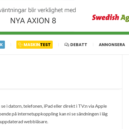
IK
MASKIN
TEST
DEBATT
ANNONSERA
e i datorn, telefonen, iPad eller direkt i TV:n via Apple
oende på internetuppkoppling kan ni se sändningen i låg
en uppdaterad webbläsare.