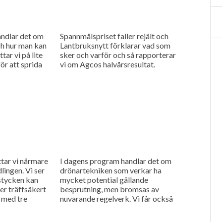
andlar det om
Spannmålspriset faller rejält och
h hur man kan
Lantbruksnytt förklarar vad som
tar vi på lite
sker och varför och så rapporterar
ör att sprida
vi om Agcos halvårsresultat.
ttar vi närmare
I dagens program handlar det om
lingen. Vi ser
drönartekniken som verkar ha
stycken kan
mycket potential gällande
r träffsäkert
besprutning, men bromsas av
 med tre
nuvarande regelverk. Vi får också
..
höra om företaget Ystamaskiners
arbete med webbtillgänglighet