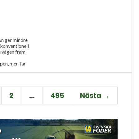
och...
on ger mindre
konventionell
te vägen fram
pen, men tar
konventionell
s...
2
…
495
Nästa →