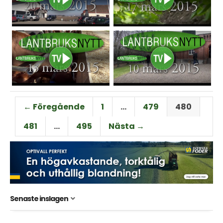
← Föregående
1
…
479
480
481
…
495
Nästa →
Senaste inslagen