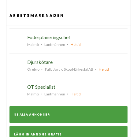
ARBETSMARKNADEN
Foderplaneringschef
Malmö
Lantmännen
Heltid
Djurskötare
Örebro
Falla Jord o Skog Närkeskil AB
Heltid
OT Specialist
Malmö
Lantmännen
Heltid
SE ALLA ANNONSER
LÄGG IN ANNONS GRATIS