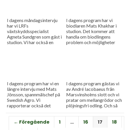
I dagens måndagsintervju
I dagens program har vi
har vi LRFs
biodlaren Mats Khakhar i
växtskyddsspecialist
studion. Det kommer att
Agneta Sundgren som gäst i
handla om biodlingens
studion. Vi har också en
problem och möjligheter
rapport med det senaste
och så har vi kommit
från spannmålsmarknaden.
ungefär en tredjedel vad
gäller årets spannmålsskörd
i landet.
I dagens program har vi en
I dagens program gästas vi
längre intervju med Mats
av André Iacobaeus från
Jönsson, spannmålschef på
Marsvinsholms slott och vi
Swedish Agro. Vi
pratar om mellangrödor och
rapporterar också det
plöjningsfri odling. Och så
senaste om
visar årets första
spannmålspriserna.
provgrävningar i potatisen
← Föregående
1
…
16
17
18
på en stor skörd.