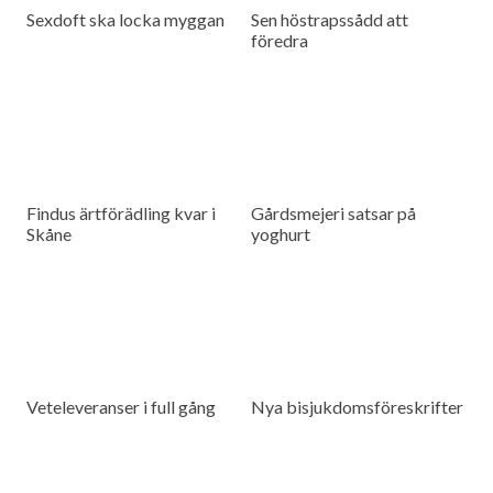
Sexdoft ska locka myggan
Sen höstrapssådd att
föredra
Findus ärtförädling kvar i
Gårdsmejeri satsar på
Skåne
yoghurt
Veteleveranser i full gång
Nya bisjukdomsföreskrifter