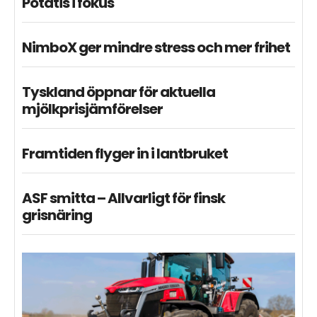
Potatis i fokus
NimboX ger mindre stress och mer frihet
Tyskland öppnar för aktuella
mjölkprisjämförelser
Framtiden flyger in i lantbruket
ASF smitta – Allvarligt för finsk
grisnäring