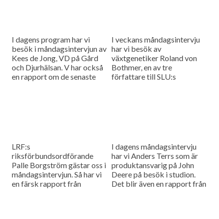
I dagens program har vi
I veckans måndagsintervju
besök i måndagsintervjun av
har vi besök av
Kees de Jong, VD på Gård
växtgenetiker Roland von
och Djurhälsan. V har också
Bothmer, en av tre
en rapport om de senaste
författare till SLU:s
spannmålspriserna.
jubileumsbok. Vi
rapporterar också om
senaste prisförändringarna
på spannmålsmarknaden.
LRF:s
I dagens måndagsintervju
riksförbundsordförande
har vi Anders Terrs som är
Palle Borgström gästar oss i
produktansvarig på John
måndagsintervjun. Så har vi
Deere på besök i studion.
en färsk rapport från
Det blir även en rapport från
spannmålsmarknaden.
spannmålsmarknaden.