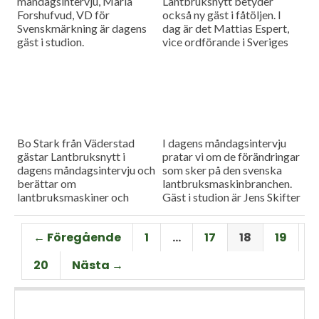
måndagsintervju, Maria
Lantbruksnytt betyder
Forshufvud, VD för
också ny gäst i fåtöljen. I
Svenskmärkning är dagens
dag är det Mattias Espert,
gäst i studion.
vice ordförande i Sveriges
grisföretagare, som blir
utfrågad i
Måndagsintervjun.
Bo Stark från Väderstad
I dagens måndagsintervju
gästar Lantbruksnytt i
pratar vi om de förändringar
dagens måndagsintervju och
som sker på den svenska
berättar om
lantbruksmaskinbranchen.
lantbruksmaskiner och
Gäst i studion är Jens Skifter
maskinteknik.
ansvarig för
maskinverksamheten på
← Föregående
1
…
17
18
19
Danish Agro.
20
Nästa →