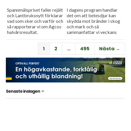
Spannmålspriset faller rejält
I dagens program handlar
och Lantbruksnytt förklarar
det om att betesdjur kan
vad som sker och varför och
skydda mot bränder i skog
så rapporterar vi om Agcos
och mark och så
halvårsresultat.
sammanfattar vi veckans
viktigaste nyheter och har
en söndagstävling.
1
2
…
495
Nästa →
Senaste inslagen