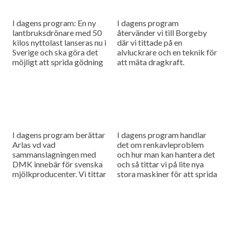
I dagens program: En ny
I dagens program
lantbruksdrönare med 50
återvänder vi till Borgeby
kilos nyttolast lanseras nu i
där vi tittade på en
Sverige och ska göra det
alvluckrare och en teknik för
möjligt att sprida gödning
att mäta dragkraft.
och så småfrön utan tunga
maskiner i fält....
I dagens program berättar
I dagens program handlar
Arlas vd vad
det om renkavleproblem
sammanslagningen med
och hur man kan hantera det
DMK innebär för svenska
och så tittar vi på lite nya
mjölkproducenter. Vi tittar
stora maskiner för att sprida
också närmare på hur Claas
fastgödsel.
utvecklar sina maskiner
genom noggranna
finjusteringar.