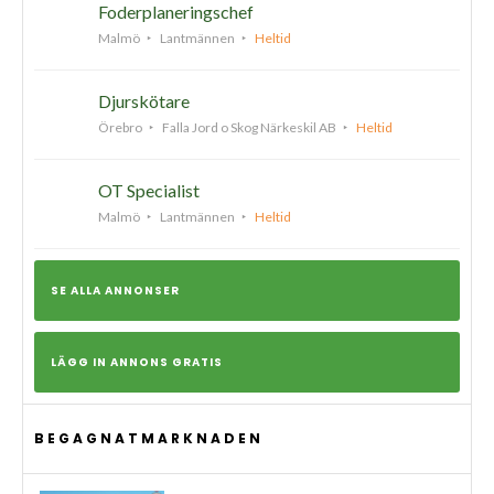
Foderplaneringschef
Malmö
Lantmännen
Heltid
Djurskötare
Örebro
Falla Jord o Skog Närkeskil AB
Heltid
OT Specialist
Malmö
Lantmännen
Heltid
SE ALLA ANNONSER
LÄGG IN ANNONS GRATIS
BEGAGNATMARKNADEN