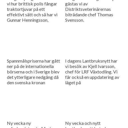
vi hur brittisk polis fångar
gästas vi av
traktortjuvar på ett
Distriktsveterinärernas
effektivt sätt och så har vi
biträdande chef Thomas
Gunnar Henningsson,
Svensson.
rapsmästare 2016, i studion
och det är Tobias Malmberg
som intervjuar honom om
hur man tar stora
rapsskördar.
Spannmålspriserna har gått
I dagens Lantbruksnytt har
ner på de internationella
vi besök av Kjell Ivarsson,
börserna och i Sverige blev
chef för LRF Växtodling. Vi
det ytterligare nedgång då
får också en uppdatering av
den svenska kronan
läget på
fortsätter att förstärkas och
spannmålsmarknaden.
så gästas vi av meteorolog
och klimatexpert Pär
Holmgren som berättar om
möjligheter och utmaningar
för svenska lantbrukare när
klimatet blir varmare.
Ny vecka ny
Ny vecka och nytt