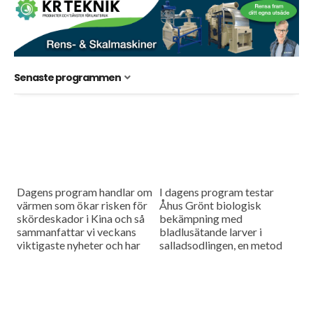
Senaste programmen
Dagens program handlar om
I dagens program testar
värmen som ökar risken för
Åhus Grönt biologisk
skördeskador i Kina och så
bekämpning med
sammanfattar vi veckans
bladlusätande larver i
viktigaste nyheter och har
salladsodlingen, en metod
en söndagstävling.
som ser ut att ge lovande
resultat. Vi besöker också
Rippa Nordic, företaget
som vill...