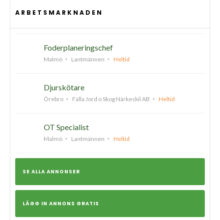
ARBETSMARKNADEN
Foderplaneringschef
Malmö
Lantmännen
Heltid
Djurskötare
Örebro
Falla Jord o Skog Närkeskil AB
Heltid
OT Specialist
Malmö
Lantmännen
Heltid
SE ALLA ANNONSER
LÄGG IN ANNONS GRATIS