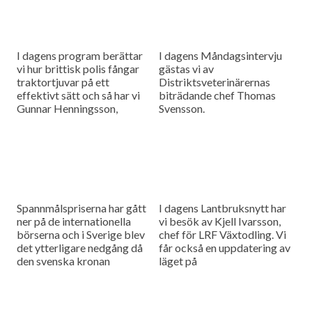
I dagens program berättar
I dagens Måndagsintervju
vi hur brittisk polis fångar
gästas vi av
traktortjuvar på ett
Distriktsveterinärernas
effektivt sätt och så har vi
biträdande chef Thomas
Gunnar Henningsson,
Svensson.
rapsmästare 2016, i studion
och det är Tobias Malmberg
som intervjuar honom om
hur man tar stora
rapsskördar.
Spannmålspriserna har gått
I dagens Lantbruksnytt har
ner på de internationella
vi besök av Kjell Ivarsson,
börserna och i Sverige blev
chef för LRF Växtodling. Vi
det ytterligare nedgång då
får också en uppdatering av
den svenska kronan
läget på
fortsätter att förstärkas och
spannmålsmarknaden.
så gästas vi av meteorolog
och klimatexpert Pär