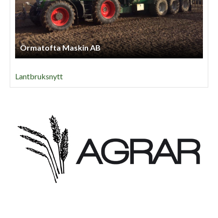
Örmatofta Maskin AB
Lantbruksnytt