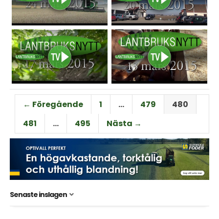
← Föregående
1
…
479
480
481
…
495
Nästa →
Senaste inslagen