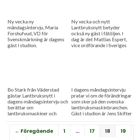
Holmgren som berättar om
möjligheter och utmaningar
för svenska lantbrukare när
klimatet blir varmare.
Ny vecka ny
Ny vecka och nytt
måndagsintervju, Maria
Lantbruksnytt betyder
Forshufvud, VD för
också ny gäst i fåtöljen. I
Svenskmärkning är dagens
dag är det Mattias Espert,
gäst i studion.
vice ordförande i Sveriges
grisföretagare, som blir
utfrågad i
Måndagsintervjun.
Bo Stark från Väderstad
I dagens måndagsintervju
gästar Lantbruksnytt i
pratar vi om de förändringar
dagens måndagsintervju och
som sker på den svenska
berättar om
lantbruksmaskinbranchen.
lantbruksmaskiner och
Gäst i studion är Jens Skifter
maskinteknik.
ansvarig för
maskinverksamheten på
← Föregående
1
…
17
18
19
Danish Agro.