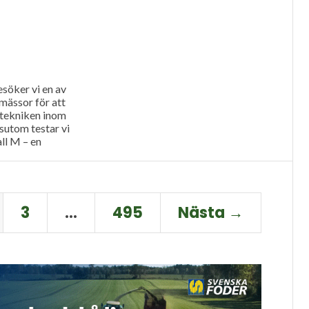
söker vi en av
mässor för att
 tekniken inom
sutom testar vi
ll M – en
3
…
495
Nästa →