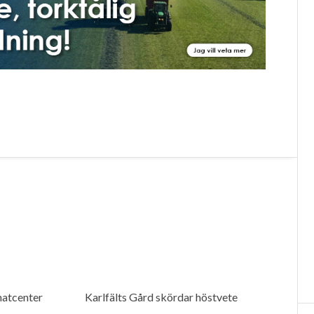
atcenter
Karlfälts Gård skördar höstvete