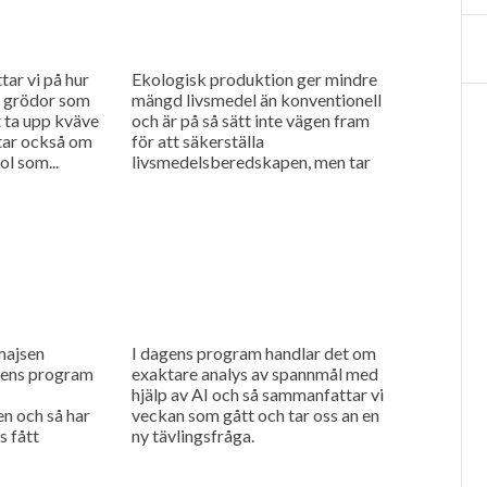
tar vi på hur
Ekologisk produktion ger mindre
a grödor som
mängd livsmedel än konventionell
t ta upp kväve
och är på så sätt inte vägen fram
ttar också om
för att säkerställa
l som...
livsmedelsberedskapen, men tar
man hänsyn till att konventionell
produktion kan störas...
majsen
I dagens program handlar det om
agens program
exaktare analys av spannmål med
hjälp av AI och så sammanfattar vi
 och så har
veckan som gått och tar oss an en
s fått
ny tävlingsfråga.
a stiga igen,