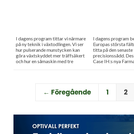
I dagens program tittar vi närmare
I dagens program be
på ny teknik i växtodlingen. Vi ser
Europas största fält
hur pulserande munstycken kan
titta på den senaste
göra växtskyddet mer träffsäkert
precisionssådd. Des
och hur en såmaskin med tre
Case IH:s nya Farma
separata tankar kan...
uppkopplad...
← Föregående
1
2