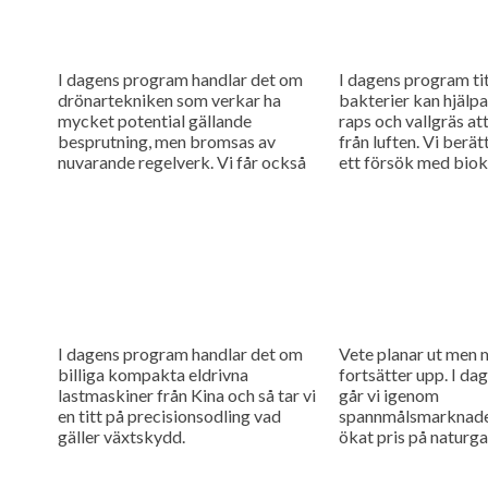
I dagens program handlar det om
I dagens program tit
drönartekniken som verkar ha
bakterier kan hjälp
mycket potential gällande
raps och vallgräs at
besprutning, men bromsas av
från luften. Vi berä
nuvarande regelverk. Vi får också
ett försök med bioko
höra om företaget Ystamaskiners
arbete med webbtillgänglighet
och...
I dagens program handlar det om
Vete planar ut men 
billiga kompakta eldrivna
fortsätter upp. I d
lastmaskiner från Kina och så tar vi
går vi igenom
en titt på precisionsodling vad
spannmålsmarknaden
gäller växtskydd.
ökat pris på naturga
gödselpriset att börj
även i Sverige.