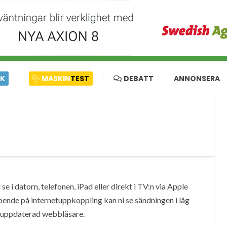
IK
MASKIN
TEST
DEBATT
ANNONSERA
e i datorn, telefonen, iPad eller direkt i TV:n via Apple
oende på internetuppkoppling kan ni se sändningen i låg
en uppdaterad webbläsare.