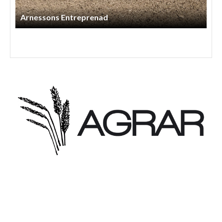
Lls Skog Och Maskintjänst