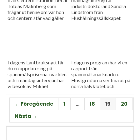
från Centern i studion, det är
måndagsintervju är
Tobias Malmberg som
industridoktorand Sandra
frågar ut henne om var hon
Lindström från
och centern står vad gäller
Hushållningssällskapet
viktiga lantbruksfrågor, och
Skåne. Hon ger konkreta
så en rapport från
tips till lantbrukare som
spannmålsmarknaden där
sysslar med oljeväxter. Vi
priset på vete och majs går
har också en färsk rapport
upp.
från spannmålsmarknaden.
I dagens Lantbruksnytt får
I dagens program har vi en
du en uppdatering på
rapport från
spannmålspriserna i världen
spannmålsmarknaden.
och i måndagsintervjun har
Höstgrödorna ser fina ut på
vi besök av Mikael
norra halvklotet och
Jeppsson, spannmålschef på
vårbruket flyter på bra.
Lantmännen.
Gäst i vår måndagsintervju
← Föregående
1
…
18
19
20
är Torbjörn Lithell från HK
Scan som berättar om
Nästa →
animalieproduktionen och
slakteribranchens
utmaningar framöver.