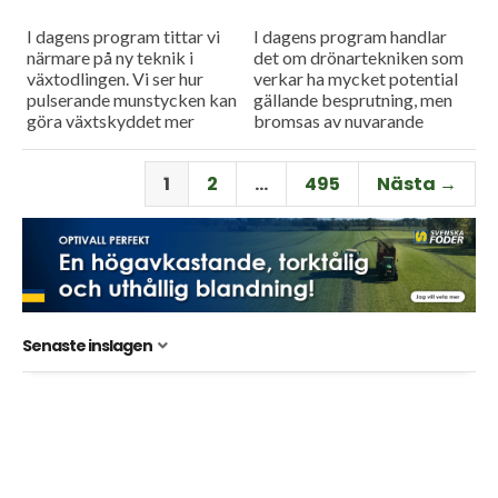
I dagens program tittar vi
I dagens program handlar
närmare på ny teknik i
det om drönartekniken som
växtodlingen. Vi ser hur
verkar ha mycket potential
pulserande munstycken kan
gällande besprutning, men
göra växtskyddet mer
bromsas av nuvarande
träffsäkert och hur en
regelverk. Vi får också höra
såmaskin med tre separata
om företaget Ystamaskiners
1
2
…
495
Nästa →
tankar kan...
arbete med
webbtillgänglighet och...
Senaste inslagen