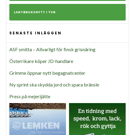
LANTBRUKSNYTT I TVN
SENASTE INLÄGGEN
ASF smitta – Allvarligt för finsk grisnäring
Österrikare köper JD-handlare
Grimme öppnar nytt begagnatcenter
Ny sprint ska skydda jord och spara bränsle
Press på mejerijätte