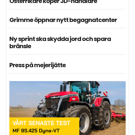
Österrikare köper JD-handlare
Grimme öppnar nytt begagnatcenter
Ny sprint ska skydda jord och spara
bränsle
Press på mejerijätte