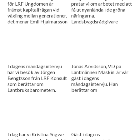
för LRF Ungdomen är
pratar vi om arbetet med att
främst kapitalfrågan vid
få ut nyanlända i de gröna
växling mellan generationer,
näringarna.
det menar Emil Hjalmarsson
Landsbygdsrådgivare
ordförande för LRF
Christer Yrjas från
Ungdomen Skåne som är
Hushållningssällskapet
gäst i vår måndagsintervju.
berättar om
matchningsprojekt i Skåne i
samarbete med
Arbetsförmedlingen.
I dagens måndagsintervju
Jonas Arvidsson, VD på
har vi besök av Jörgen
Lantmännen Maskin, är vår
Bengtsson från LRF Konsult
gäst i dagens
som berättar om
måndagsintervju. Han
Lantbruksbarometern.
berättar om
lantbruksmaskinbranschen
och alla de förändringar som
sker där.
I dag har vi Kristina Yngwe
Gäst i dagens