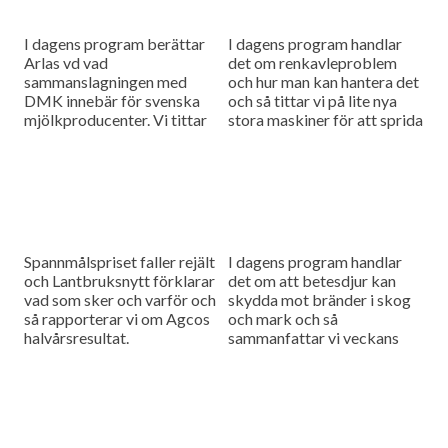
I dagens program berättar
I dagens program handlar
Arlas vd vad
det om renkavleproblem
sammanslagningen med
och hur man kan hantera det
DMK innebär för svenska
och så tittar vi på lite nya
mjölkproducenter. Vi tittar
stora maskiner för att sprida
också närmare på hur Claas
fastgödsel.
utvecklar sina maskiner
genom noggranna
finjusteringar.
Spannmålspriset faller rejält
I dagens program handlar
och Lantbruksnytt förklarar
det om att betesdjur kan
vad som sker och varför och
skydda mot bränder i skog
så rapporterar vi om Agcos
och mark och så
halvårsresultat.
sammanfattar vi veckans
viktigaste nyheter och har
en söndagstävling.