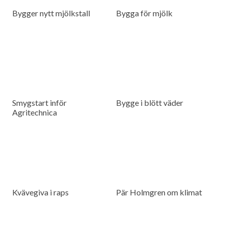
Bygger nytt mjölkstall
Bygga för mjölk
Smygstart inför
Bygge i blött väder
Agritechnica
Kvävegiva i raps
Pär Holmgren om klimat