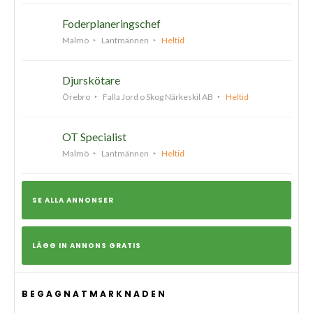
Foderplaneringschef
Malmö
Lantmännen
Heltid
Djurskötare
Örebro
Falla Jord o Skog Närkeskil AB
Heltid
OT Specialist
Malmö
Lantmännen
Heltid
SE ALLA ANNONSER
LÄGG IN ANNONS GRATIS
BEGAGNATMARKNADEN