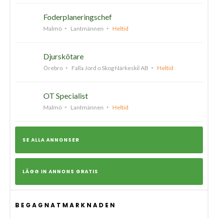
Foderplaneringschef
Malmö
Lantmännen
Heltid
Djurskötare
Örebro
Falla Jord o Skog Närkeskil AB
Heltid
OT Specialist
Malmö
Lantmännen
Heltid
SE ALLA ANNONSER
LÄGG IN ANNONS GRATIS
BEGAGNATMARKNADEN