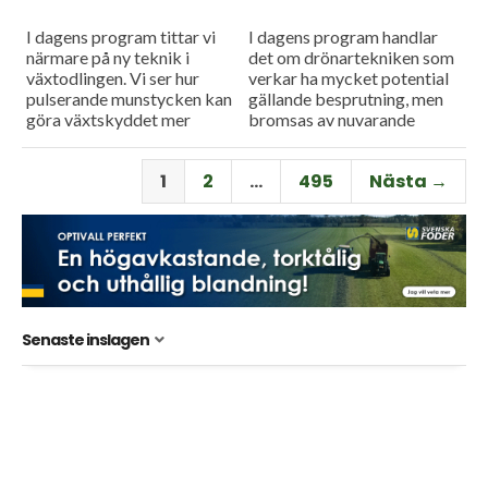
I dagens program tittar vi
I dagens program handlar
närmare på ny teknik i
det om drönartekniken som
växtodlingen. Vi ser hur
verkar ha mycket potential
pulserande munstycken kan
gällande besprutning, men
göra växtskyddet mer
bromsas av nuvarande
träffsäkert och hur en
regelverk. Vi får också höra
såmaskin med tre separata
om företaget Ystamaskiners
1
2
…
495
Nästa →
tankar kan...
arbete med
webbtillgänglighet och...
Senaste inslagen