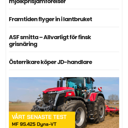
mjölkprisjämförelser
Framtiden flyger in i lantbruket
ASF smitta – Allvarligt för finsk
grisnäring
Österrikare köper JD-handlare