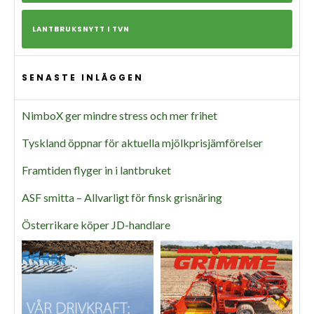
LANTBRUKSNYTT I TVN
SENASTE INLÄGGEN
NimboX ger mindre stress och mer frihet
Tyskland öppnar för aktuella mjölkprisjämförelser
Framtiden flyger in i lantbruket
ASF smitta – Allvarligt för finsk grisnäring
Österrikare köper JD-handlare