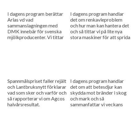
I dagens program berättar
I dagens program handlar
Arlas vd vad
det om renkavleproblem
sammanslagningen med
och hur man kan hantera det
DMK innebär för svenska
och så tittar vi på lite nya
mjölkproducenter. Vi tittar
stora maskiner för att sprida
också närmare på hur Claas
fastgödsel.
utvecklar sina maskiner
genom noggranna
finjusteringar.
Spannmålspriset faller rejält
I dagens program handlar
och Lantbruksnytt förklarar
det om att betesdjur kan
vad som sker och varför och
skydda mot bränder i skog
så rapporterar vi om Agcos
och mark och så
halvårsresultat.
sammanfattar vi veckans
viktigaste nyheter och har
en söndagstävling.