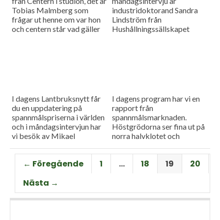
från Centern i studion, det är
måndagsintervju är
Tobias Malmberg som
industridoktorand Sandra
frågar ut henne om var hon
Lindström från
och centern står vad gäller
Hushållningssällskapet
viktiga lantbruksfrågor, och
Skåne. Hon ger konkreta
så en rapport från
tips till lantbrukare som
spannmålsmarknaden där
sysslar med oljeväxter. Vi
priset på vete och majs går
har också en färsk rapport
upp.
från spannmålsmarknaden.
I dagens Lantbruksnytt får
I dagens program har vi en
du en uppdatering på
rapport från
spannmålspriserna i världen
spannmålsmarknaden.
och i måndagsintervjun har
Höstgrödorna ser fina ut på
vi besök av Mikael
norra halvklotet och
Jeppsson, spannmålschef på
vårbruket flyter på bra.
Lantmännen.
Gäst i vår måndagsintervju
← Föregående
1
…
18
19
20
är Torbjörn Lithell från HK
Scan som berättar om
Nästa →
animalieproduktionen och
slakteribranchens
utmaningar framöver.