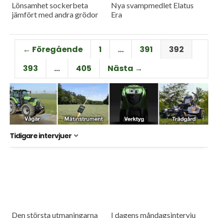
Lönsamhet sockerbeta
Nya svampmedlet Elatus
jämfört med andra grödor
Era
← Föregående
1
…
391
392
393
…
405
Nästa →
Tidigare intervjuer
Den största utmaningarna
I dagens måndagsintervju