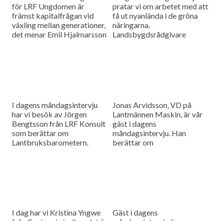
för LRF Ungdomen är
pratar vi om arbetet med att
främst kapitalfrågan vid
få ut nyanlända i de gröna
växling mellan generationer,
näringarna.
det menar Emil Hjalmarsson
Landsbygdsrådgivare
ordförande för LRF
Christer Yrjas från
Ungdomen Skåne som är
Hushållningssällskapet
gäst i vår måndagsintervju.
berättar om
matchningsprojekt i Skåne i
samarbete med
Arbetsförmedlingen.
I dagens måndagsintervju
Jonas Arvidsson, VD på
har vi besök av Jörgen
Lantmännen Maskin, är vår
Bengtsson från LRF Konsult
gäst i dagens
som berättar om
måndagsintervju. Han
Lantbruksbarometern.
berättar om
lantbruksmaskinbranschen
och alla de förändringar som
sker där.
I dag har vi Kristina Yngwe
Gäst i dagens