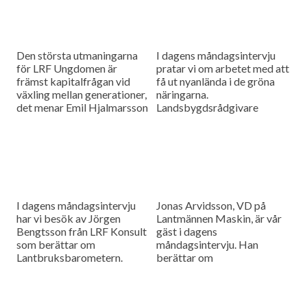
Den största utmaningarna
I dagens måndagsintervju
för LRF Ungdomen är
pratar vi om arbetet med att
främst kapitalfrågan vid
få ut nyanlända i de gröna
växling mellan generationer,
näringarna.
det menar Emil Hjalmarsson
Landsbygdsrådgivare
ordförande för LRF
Christer Yrjas från
Ungdomen Skåne som är
Hushållningssällskapet
gäst i vår måndagsintervju.
berättar om
matchningsprojekt i Skåne i
samarbete med
Arbetsförmedlingen.
I dagens måndagsintervju
Jonas Arvidsson, VD på
har vi besök av Jörgen
Lantmännen Maskin, är vår
Bengtsson från LRF Konsult
gäst i dagens
som berättar om
måndagsintervju. Han
Lantbruksbarometern.
berättar om
lantbruksmaskinbranschen
och alla de förändringar som
sker där.