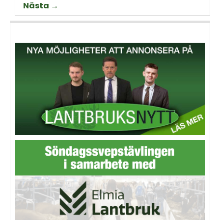
Nästa →
animalieproduktionen och
slakteribranchens
utmaningar framöver.