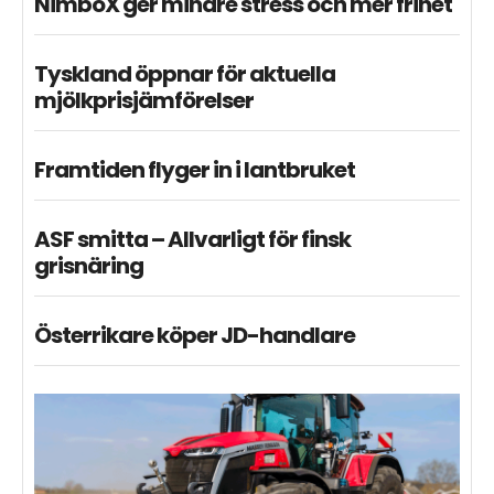
NimboX ger mindre stress och mer frihet
Tyskland öppnar för aktuella
mjölkprisjämförelser
Framtiden flyger in i lantbruket
ASF smitta – Allvarligt för finsk
grisnäring
Österrikare köper JD-handlare