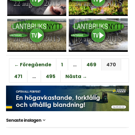
← Föregående
1
…
469
470
471
…
495
Nästa →
Senaste inslagen