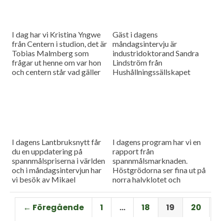
I dag har vi Kristina Yngwe
Gäst i dagens
från Centern i studion, det är
måndagsintervju är
Tobias Malmberg som
industridoktorand Sandra
frågar ut henne om var hon
Lindström från
och centern står vad gäller
Hushållningssällskapet
viktiga lantbruksfrågor, och
Skåne. Hon ger konkreta
så en rapport från
tips till lantbrukare som
spannmålsmarknaden där
sysslar med oljeväxter. Vi
priset på vete och majs går
har också en färsk rapport
upp.
från spannmålsmarknaden.
I dagens Lantbruksnytt får
I dagens program har vi en
du en uppdatering på
rapport från
spannmålspriserna i världen
spannmålsmarknaden.
och i måndagsintervjun har
Höstgrödorna ser fina ut på
vi besök av Mikael
norra halvklotet och
Jeppsson, spannmålschef på
vårbruket flyter på bra.
Lantmännen.
Gäst i vår måndagsintervju
← Föregående
1
…
18
19
20
är Torbjörn Lithell från HK
Scan som berättar om