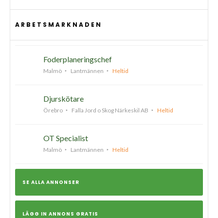
ARBETSMARKNADEN
Foderplaneringschef
Malmö
Lantmännen
Heltid
Djurskötare
Örebro
Falla Jord o Skog Närkeskil AB
Heltid
OT Specialist
Malmö
Lantmännen
Heltid
SE ALLA ANNONSER
LÄGG IN ANNONS GRATIS