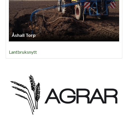
Åshall Torp
Lantbruksnytt