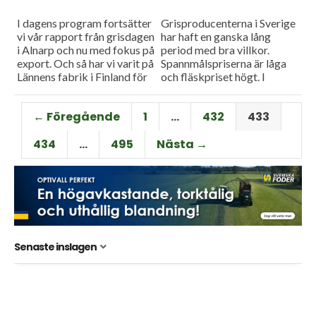
I dagens program fortsätter
Grisproducenterna i Sverige
vi vår rapport från grisdagen
har haft en ganska lång
i Alnarp och nu med fokus på
period med bra villkor.
export. Och så har vi varit på
Spannmålspriserna är låga
Lännens fabrik i Finland för
och fläskpriset högt. I
att se...
dagens program
rapporterar vi från
← Föregående
1
…
432
433
grisdagen i Alnarp. Och så
tittar...
434
…
495
Nästa →
Senaste inslagen