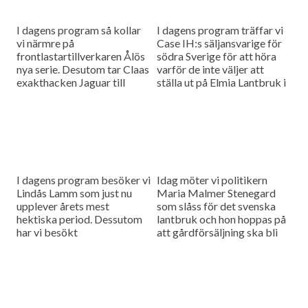
I dagens program så kollar
I dagens program träffar vi
vi närmre på
Case IH:s säljansvarige för
frontlastartillverkaren Ålös
södra Sverige för att höra
nya serie. Desutom tar Claas
varför de inte väljer att
exakthacken Jaguar till
ställa ut på Elmia Lantbruk i
nästa nivår på internationell
år. Och så ska vi...
pressvisning.
I dagens program besöker vi
Idag möter vi politikern
Lindås Lamm som just nu
Maria Malmer Stenegard
upplever årets mest
som slåss för det svenska
hektiska period. Dessutom
lantbruk och hon hoppas på
har vi besökt
att gårdförsäljning ska bli
Lillerudsgymnasiet där
möjligt. Och så ska vi titta
eleverna tror att det är de
på en lökskördemaskin...
svenska produkterna som...