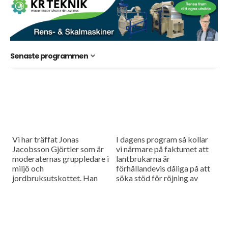
Senaste programmen
Vi har träffat Jonas
I dagens program så kollar
Jacobsson Gjörtler som är
vi närmare på faktumet att
moderaternas gruppledare i
lantbrukarna är
miljö och
förhållandevis dåliga på att
jordbruksutskottet. Han
söka stöd för röjning av
tycker att hela Sveriges
betesmarker och
jordbruk står och stampar i
inflygningen av bladlöss har
väntan på den nationella
minskat igen.
livsmedelsstrategin.
Dessutom...