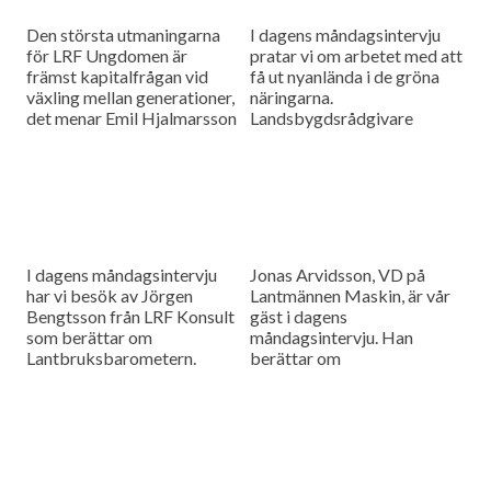
Den största utmaningarna
I dagens måndagsintervju
för LRF Ungdomen är
pratar vi om arbetet med att
främst kapitalfrågan vid
få ut nyanlända i de gröna
växling mellan generationer,
näringarna.
det menar Emil Hjalmarsson
Landsbygdsrådgivare
ordförande för LRF
Christer Yrjas från
Ungdomen Skåne som är
Hushållningssällskapet
gäst i vår måndagsintervju.
berättar om
matchningsprojekt i Skåne i
samarbete med
Arbetsförmedlingen.
I dagens måndagsintervju
Jonas Arvidsson, VD på
har vi besök av Jörgen
Lantmännen Maskin, är vår
Bengtsson från LRF Konsult
gäst i dagens
som berättar om
måndagsintervju. Han
Lantbruksbarometern.
berättar om
lantbruksmaskinbranschen
och alla de förändringar som
sker där.