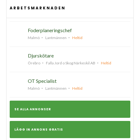
ARBETSMARKNADEN
Foderplaneringschef
Malmö
Lantmännen
Heltid
Djurskötare
Örebro
Falla Jord o Skog Närkeskil AB
Heltid
OT Specialist
Malmö
Lantmännen
Heltid
SE ALLA ANNONSER
LÄGG IN ANNONS GRATIS