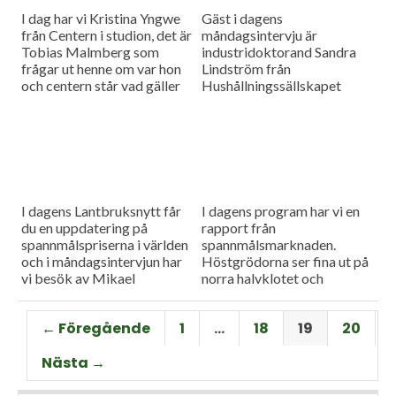
I dag har vi Kristina Yngwe
Gäst i dagens
från Centern i studion, det är
måndagsintervju är
Tobias Malmberg som
industridoktorand Sandra
frågar ut henne om var hon
Lindström från
och centern står vad gäller
Hushållningssällskapet
viktiga lantbruksfrågor, och
Skåne. Hon ger konkreta
så en rapport från
tips till lantbrukare som
spannmålsmarknaden där
sysslar med oljeväxter. Vi
priset på vete och majs går
har också en färsk rapport
upp.
från spannmålsmarknaden.
I dagens Lantbruksnytt får
I dagens program har vi en
du en uppdatering på
rapport från
spannmålspriserna i världen
spannmålsmarknaden.
och i måndagsintervjun har
Höstgrödorna ser fina ut på
vi besök av Mikael
norra halvklotet och
Jeppsson, spannmålschef på
vårbruket flyter på bra.
Lantmännen.
Gäst i vår måndagsintervju
← Föregående
1
…
18
19
20
är Torbjörn Lithell från HK
Scan som berättar om
Nästa →
animalieproduktionen och
slakteribranchens
utmaningar framöver.